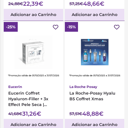
22,39€
48,66€
24,88€
57,25€
Adicionar ao Carrinho
Adicionar ao Carrinho
-25%
-15%
*Promoção válida de 01/10/2025 a 31/07/2026
*Promoção válida de 01/10/2025 a 31/07/2026
Eucerin
La Roche Posay
Eucerin Coffret
La Roche-Posay Hyalu
Hyaluron-Filler + 3x
B5 Coffret Xmas
Effect Pele Seca |
Creme de Dia FPS15 +
31,26€
48,88€
41,68€
57,51€
Creme de Noite
Adicionar ao Carrinho
Adicionar ao Carrinho