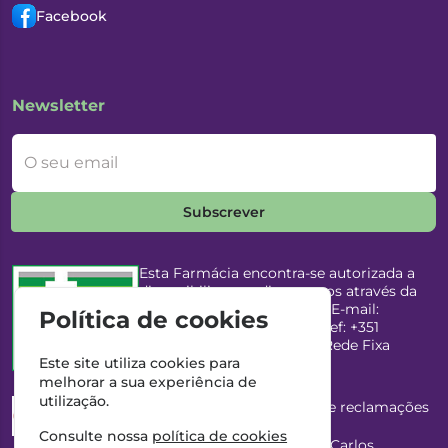
Facebook
Newsletter
O seu email
Subscrever
Esta Farmácia encontra-se autorizada a
disponibilizar medicamentos através da
Internet, pelo Infarmed, I.P. E-mail:
Política de cookies
infarmed@infarmed.pt
| Telef: +351
217987100 (Chamada para Rede Fixa
Nacional)
Este site utiliza cookies para
melhorar a sua experiência de
utilização.
Esta Farmácia dispõe de livro de reclamações
eletrónico
Consulte nossa
política de cookies
Director Técnico e Proprietário: António Carlos