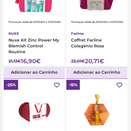
*Promoção válida de 01/10/2025 a 31/07/2026
*Promoção válida de 01/10/2025 a 31/07/2026
NUXE
Farline
Nuxe Kit Zinc Power My
Coffret Farline
Blemish Control
Colagénio Rosa
Routine
16,90€
20,71€
21,13€
23,01€
Adicionar ao Carrinho
Adicionar ao Carrinho
-25%
-15%