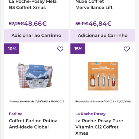
La Roche-Posay Mela
Nuxe Coffret
B3 Coffret Xmas
Merveillance Lift
48,66€
46,84€
57,25€
55,11€
Adicionar ao Carrinho
Adicionar ao Carrinho
-10%
-15%
*Promoção válida de 01/10/2025 a 31/07/2026
*Promoção válida de 01/10/2025 a 31/07/2026
Farline
La Roche Posay
Coffret Farline Rotina
La Roche-Posay Pure
Anti-Idade Global
Vitamin C12 Coffret
Xmas