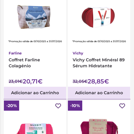
*Promoção válida de 01/10/2025 a 31/07/2026
*Promoção válida de 01/10/2025 a 31/07/2026
Farline
Vichy
Coffret Farline
Vichy Coffret Minéral 89
Colagénio
Sérum Hidratante
20,71€
28,85€
23,01€
32,05€
Adicionar ao Carrinho
Adicionar ao Carrinho
-20%
-10%