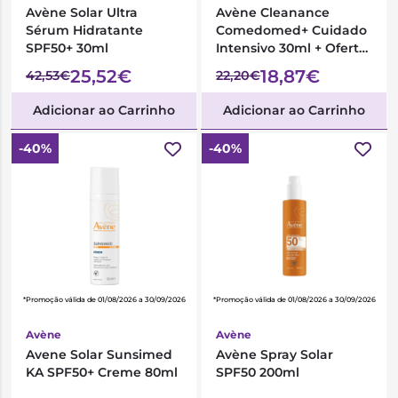
Avène Solar Ultra
Avène Cleanance
Sérum Hidratante
Comedomed+ Cuidado
SPF50+ 30ml
Intensivo 30ml + Oferta
Gel de Limpeza 100ml
25,52€
18,87€
42,53€
22,20€
Adicionar ao Carrinho
Adicionar ao Carrinho
-40%
-40%
*Promoção válida de 01/08/2026 a 30/09/2026
*Promoção válida de 01/08/2026 a 30/09/2026
Avène
Avène
Avene Solar Sunsimed
Avène Spray Solar
KA SPF50+ Creme 80ml
SPF50 200ml