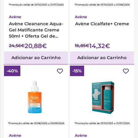
*Promoção válida de 01/10/2025 a 31/07/2026
*Promoção válida de 01/10/2025 a 31/08/2026
Avène
Avène
Avène Cleanance Aqua-
Avène Cicalfate+ Creme
Gel Matificante Creme
50ml + Oferta Gel de
Limpeza 100ml
20,88€
14,32€
24,56€
16,85€
Adicionar ao Carrinho
Adicionar ao Carrinho
-40%
-15%
*Promoção válida de 01/08/2026 a 30/09/2026
*Promoção válida de 01/10/2025 a 31/07/2026
Avène
Avène