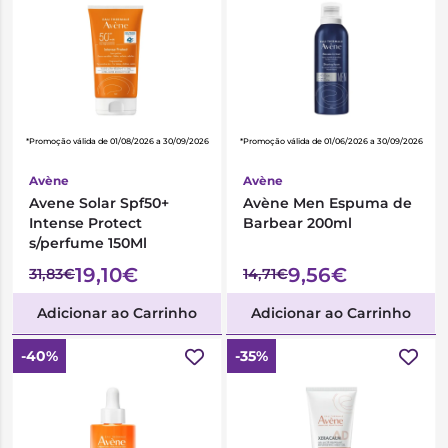
*Promoção válida de 01/08/2026 a 30/09/2026
*Promoção válida de 01/06/2026 a 30/09/2026
Avène
Avène
Avene Solar Spf50+
Avène Men Espuma de
Intense Protect
Barbear 200ml
s/perfume 150Ml
19,10€
9,56€
31,83€
14,71€
Adicionar ao Carrinho
Adicionar ao Carrinho
-40%
-35%