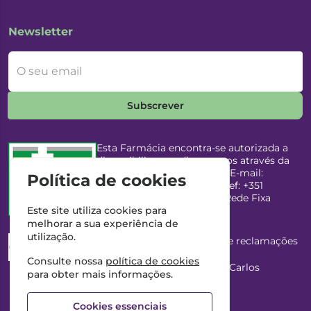
Newsletter
O seu email
Subscrever
Esta Farmácia encontra-se autorizada a
disponibilizar medicamentos através da
Internet, pelo Infarmed, I.P. E-mail:
Política de cookies
infarmed@infarmed.pt
| Telef: +351
217987100 (Chamada para Rede Fixa
Nacional)
Este site utiliza cookies para
melhorar a sua experiência de
utilização.
Esta Farmácia dispõe de livro de reclamações
eletrónico
Consulte nossa
política de cookies
Director Técnico e Proprietário: António Carlos
para obter mais informações.
Saraiva Cabral Costa
NIPC: 507218906 | Farmácia Gama, Lda.
Cookies essenciais