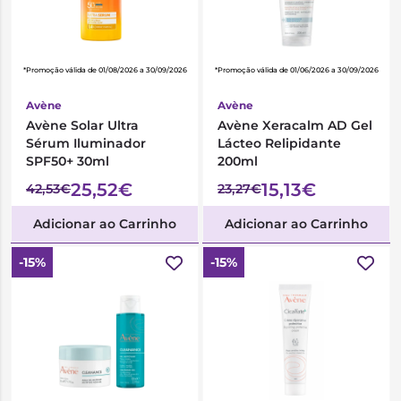
*Promoção válida de 01/08/2026 a 30/09/2026
*Promoção válida de 01/06/2026 a 30/09/2026
Avène
Avène
Avène Solar Ultra
Avène Xeracalm AD Gel
Sérum Iluminador
Lácteo Relipidante
SPF50+ 30ml
200ml
25,52€
15,13€
42,53€
23,27€
Adicionar ao Carrinho
Adicionar ao Carrinho
-15%
-15%