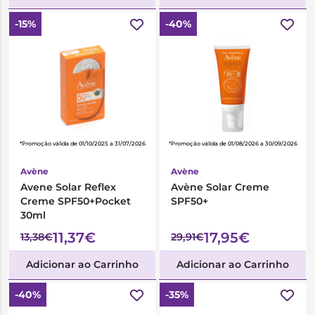
-15%
-40%
*Promoção válida de 01/10/2025 a 31/07/2026
*Promoção válida de 01/08/2026 a 30/09/2026
Avène
Avène
Avene Solar Reflex
Avène Solar Creme
Creme SPF50+Pocket
SPF50+
30ml
11,37€
17,95€
13,38€
29,91€
Adicionar ao Carrinho
Adicionar ao Carrinho
-40%
-35%