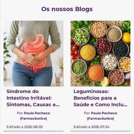
Os nossos Blogs
Síndrome do
Leguminosas:
Intestino Irritável:
Benefícios para a
Sintomas, Causas e
Saúde e Como Incluí-
Como Controlar
las na Alimentação
Por
Paulo Pacheco
Por
Paulo Pacheco
(Farmacêutico)
(Farmacêutico)
Editado a 2026-08-03
Editado a 2026-07-24