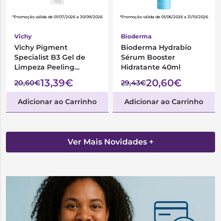
*Promoção válida de 01/07/2026 a 30/09/2026
*Promoção válida de 01/06/2026 a 31/10/2026
Vichy
Bioderma
Vichy Pigment
Bioderma Hydrabio
Specialist B3 Gel de
Sérum Booster
Limpeza Peeling
Hidratante 40ml
Antimanchas 125ml
13,39€
20,60€
20,60€
29,43€
Adicionar ao Carrinho
Adicionar ao Carrinho
Ver Mais Novidades +