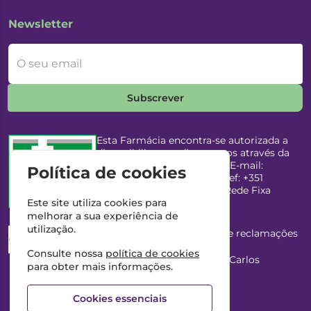
Newsletter
O seu email
Subscrever
Esta Farmácia encontra-se autorizada a
disponibilizar medicamentos através da
Internet, pelo Infarmed, I.P. E-mail:
Política de cookies
infarmed@infarmed.pt
| Telef: +351
217987100 (Chamada para Rede Fixa
Nacional)
Este site utiliza cookies para
melhorar a sua experiência de
utilização.
Esta Farmácia dispõe de livro de reclamações
eletrónico
Consulte nossa
política de cookies
Director Técnico e Proprietário: António Carlos
para obter mais informações.
Saraiva Cabral Costa
NIPC: 507218906 | Farmácia Gama, Lda.
Cookies essenciais