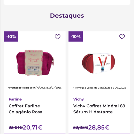
Destaques
-10%
-10%
*Promoção válida de 01/10/2025 a 31/07/2026
*Promoção válida de 01/10/2025 a 31/07/2026
Farline
Vichy
Coffret Farline
Vichy Coffret Minéral 89
Colagénio Rosa
Sérum Hidratante
20,71€
28,85€
23,01€
32,05€