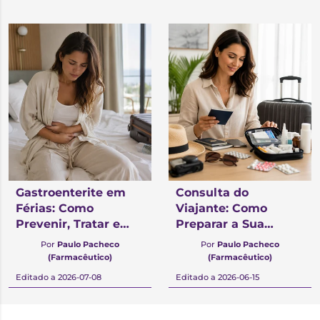
Gastroenterite em
Consulta do
Férias: Como
Viajante: Como
Prevenir, Tratar e
Preparar a Sua
Saber Quando
Saúde Antes de
Por
Paulo Pacheco
Por
Paulo Pacheco
Procurar Ajuda
Viajar
(Farmacêutico)
(Farmacêutico)
Editado a 2026-07-08
Editado a 2026-06-15