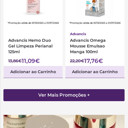
*Promoção válida de 01/10/2025 a 31/07/2026
*Promoção válida de 01/10/2025 a 31/07/2026
Advancis
Advancis Hemo Duo
Advancis Omega
Gel Limpeza Perianal
Mousse Emulsao
125ml
Manga 100ml
11,09€
17,76€
13,86€
22,20€
Adicionar ao Carrinho
Adicionar ao Carrinho
Ver Mais Promoções +