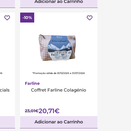
o
Adicionar ao Carrinho
-10%
26
*Promoção válida de 01/10/2025 a 31/07/2026
Farline
cials
Coffret Farline Colagénio
20,71€
23,01€
o
Adicionar ao Carrinho