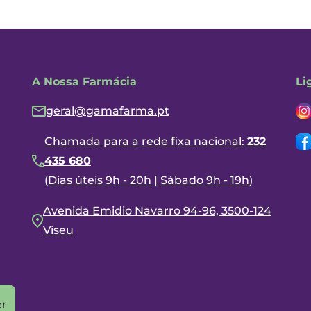
A Nossa Farmácia
Li
geral@gamafarma.pt
Chamada para a rede fixa nacional:
232
435 680
(Dias úteis 9h - 20h | Sábado 9h - 19h)
Avenida Emidio Navarro 94-96, 3500-124
Viseu
r