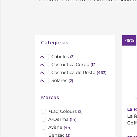
-15%
Categorias
Cabelos
(3)
Cosmética Corpo
(12)
Cosmética de Rosto
(463)
Solares
(2)
Marcas
*
La 
+Laq Colours
(2)
La 
A-Derma
(14)
Cof
Avène
(44)
Benzac
(3)