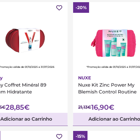
-20%
Promoção válida de 01/10/2025 a 31/07/2026
*Promoção válida de 01/10/2025 a 31/07/20
y
NUXE
y Coffret Minéral 89
Nuxe Kit Zinc Power My
um Hidratante
Blemish Control Routine
28,85€
16,90€
05€
21,13€
Adicionar ao Carrinho
Adicionar ao Carrinh
-15%