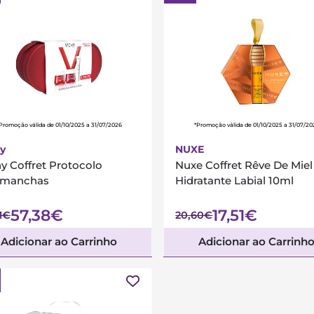
Promoção válida de 01/10/2025 a 31/07/2026
*Promoção válida de 01/10/2025 a 31/07/20
y
NUXE
y Coffret Protocolo
Nuxe Coffret Rêve De Miel
imanchas
Hidratante Labial 10ml
57,38€
17,51€
1€
20,60€
Adicionar ao Carrinho
Adicionar ao Carrinh