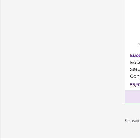
*
Euce
Euce
Séru
Con
55,9
Showi