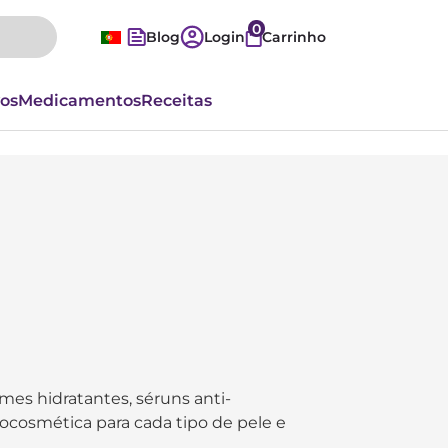
0
Blog
Login
Carrinho
vos
Medicamentos
Receitas
mes hidratantes, séruns anti-
ocosmética para cada tipo de pele e