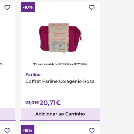
-10%
26
*Promoção válida de 01/10/2025 a 31/07/2026
Farline
Coffret Farline Colagénio Rosa
20,71€
23,01€
o
Adicionar ao Carrinho
-15%