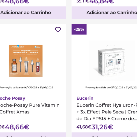
48,66€
46,84€
5€
55,11€
Adicionar ao Carrinho
Adicionar ao Carrinh
-25%
Promoção válida de 01/10/2025 a 31/07/2026
*Promoção válida de 01/10/2025 a 31/07/20
Roche Posay
Eucerin
Roche-Posay Pure Vitamin
Eucerin Coffret Hyaluron-F
 Coffret Xmas
+ 3x Effect Pele Seca | Cr
de Dia FPS15 + Creme de
Noite
48,66€
31,26€
5€
41,68€