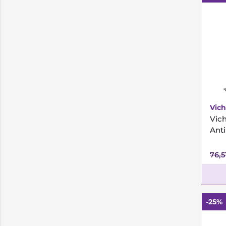
*
Vich
Vich
Ant
76,5
-25%