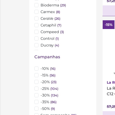
57,2
Bioderma
(29)
Carmex
(8)
CeraVe
(26)
-15%
Cetaphil
(7)
Compeed
(3)
Control
(1)
Ducray
(4)
Eucerin
(29)
Campanhas
Farline
(15)
Fenistil
(1)
-10%
(16)
Filorga
(17)
*
-15%
(56)
Frezyderm
(5)
-20%
(23)
La 
Galénic
(3)
La 
-25%
(104)
Hidrolact
(1)
C12
-30%
(134)
Interapothek
(1)
-35%
(86)
Isdin
(5)
57,2
-50%
(9)
Klorane
(5)