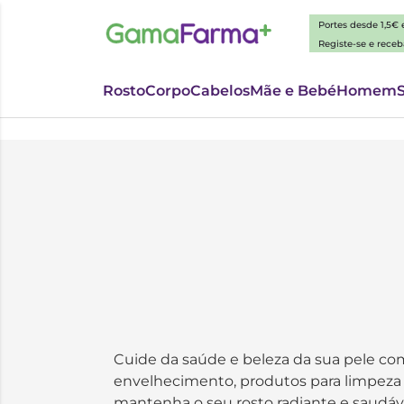
Portes desde 1,5€
Registe-se e rece
Rosto
Corpo
Cabelos
Mãe e Bebé
Homem
Cuide da saúde e beleza da sua pele com
envelhecimento, produtos para limpeza 
mantenha o seu rosto radiante e saudáv