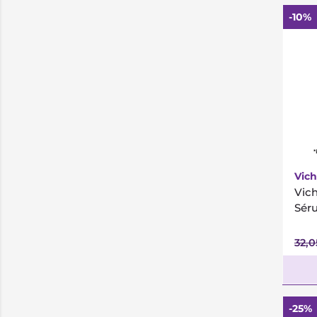
-10%
*
Vich
Vich
Sér
32,
-25%