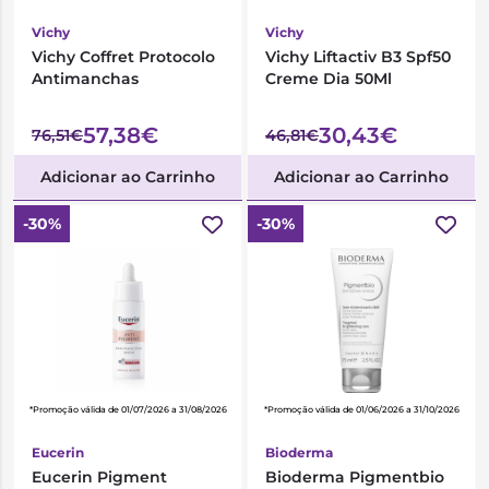
Vichy
Vichy
Vichy Coffret Protocolo
Vichy Liftactiv B3 Spf50
Antimanchas
Creme Dia 50Ml
57,38€
30,43€
76,51€
46,81€
Adicionar ao Carrinho
Adicionar ao Carrinho
-30%
-30%
*Promoção válida de 01/07/2026 a 31/08/2026
*Promoção válida de 01/06/2026 a 31/10/2026
Eucerin
Bioderma
Eucerin Pigment
Bioderma Pigmentbio