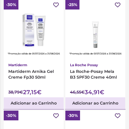
-30%
-25%
*Promoção válida de 01/07/2026 a 31/08/2026
*Promoção válida de 01/07/2026 a 31/08/2026
Martiderm
La Roche Posay
Martiderm Arnika Gel
La Roche-Posay Mela
Creme Fp30 50ml
B3 SPF30 Creme 40ml
27,15€
34,91€
38,79€
46,55€
Adicionar ao Carrinho
Adicionar ao Carrinho
-30%
-30%