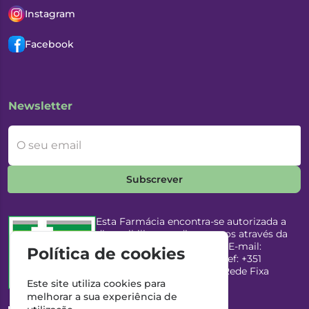
Instagram
Facebook
Newsletter
O seu email
Subscrever
Esta Farmácia encontra-se autorizada a
disponibilizar medicamentos através da
Internet, pelo Infarmed, I.P. E-mail:
Política de cookies
infarmed@infarmed.pt
| Telef: +351
217987100 (Chamada para Rede Fixa
Nacional)
Este site utiliza cookies para
melhorar a sua experiência de