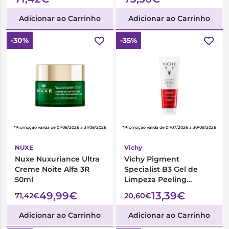
Adicionar ao Carrinho
Adicionar ao Carrinho
-30%
-35%
*Promoção válida de 01/08/2026 a 31/08/2026
*Promoção válida de 01/07/2026 a 30/09/2026
NUXE
Vichy
Nuxe Nuxuriance Ultra
Vichy Pigment
Creme Noite Alfa 3R
Specialist B3 Gel de
50ml
Limpeza Peeling
Antimanchas 125ml
49,99€
13,39€
71,42€
20,60€
Adicionar ao Carrinho
Adicionar ao Carrinho