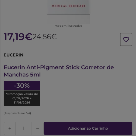
Imagem ilustrativa
17,19€
24,56€
EUCERIN
6090548
Eucerin Anti-Pigment Stick Corretor de
Manchas 5ml
-30%
*Promoção válida de
01/07/2026 a
31/08/2026
(Preços incluem IVA)
Adicionar ao Carrinho