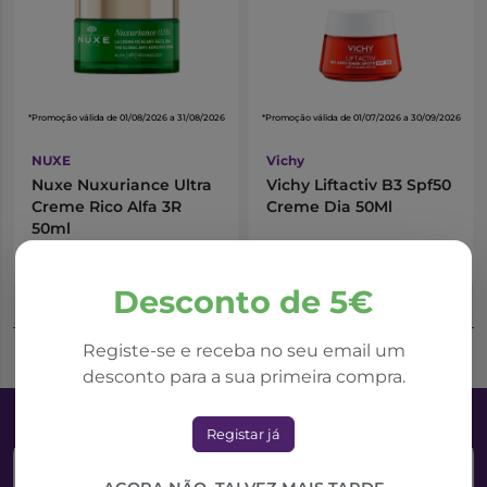
*Promoção válida de 01/08/2026 a 31/08/2026
*Promoção válida de 01/07/2026 a 30/09/2026
NUXE
Vichy
Nuxe Nuxuriance Ultra
Vichy Liftactiv B3 Spf50
Creme Rico Alfa 3R
Creme Dia 50Ml
50ml
48,31€
30,43€
69,02€
46,81€
Desconto de 5€
Adicionar ao Carrinho
Adicionar ao Carrinho
Registe-se e receba no seu email um
desconto para a sua primeira compra.
Registar já