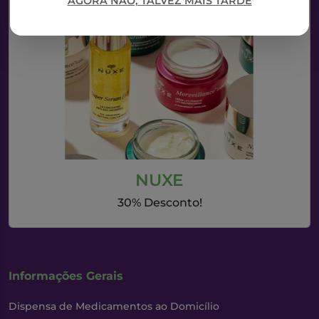
AGORA NÃO, TALVEZ MAIS TARDE
NUXE
30% Desconto!
Informações Gerais
Dispensa de Medicamentos ao Domicílio