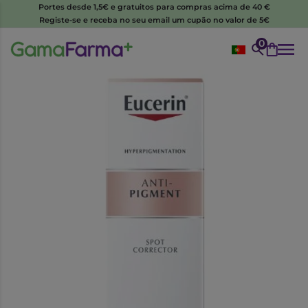
Portes desde 1,5€ e gratuitos para compras acima de 40 €
Registe-se e receba no seu email um cupão no valor de 5€
0