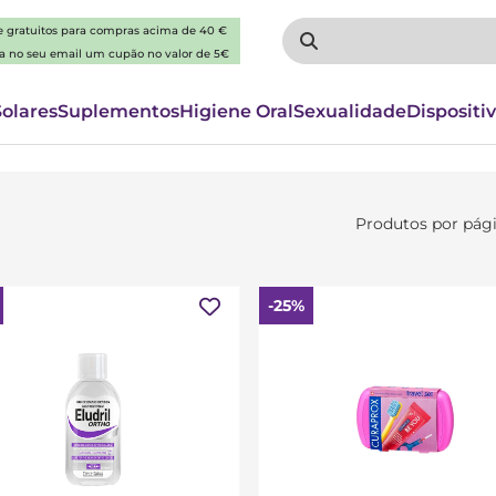
 e gratuitos para compras acima de 40 €
ba no seu email um cupão no valor de 5€
Solares
Suplementos
Higiene Oral
Sexualidade
Dispositi
Produtos por pág
-25%