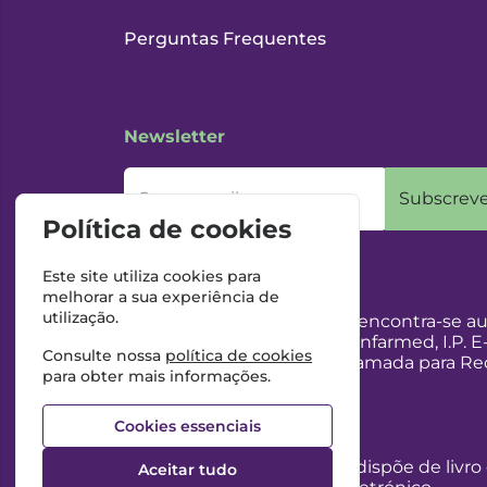
Perguntas Frequentes
Newsletter
O seu email
Subscreve
Política de cookies
Este site utiliza cookies para
melhorar a sua experiência de
utilização.
Esta Farmácia encontra-se au
Internet, pelo Infarmed, I.P. E
Consulte nossa
política de cookies
217987100 (Chamada para Red
para obter mais informações.
Cookies essenciais
Esta Farmácia dispõe de livro
Aceitar tudo