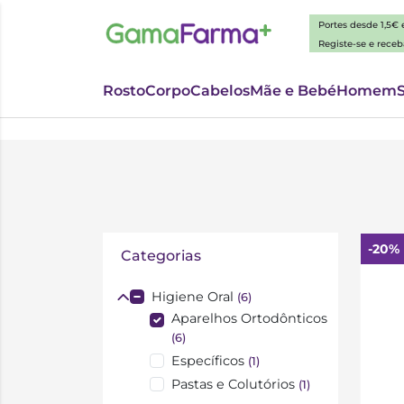
Portes desde 1,5€
Registe-se e rece
Rosto
Corpo
Cabelos
Mãe e Bebé
Homem
-20%
Categorias
Higiene Oral
(6)
Aparelhos Ortodônticos
(6)
Específicos
(1)
Pastas e Colutórios
(1)