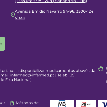
(Dias úteis 9h - 20h | Sábado 9h - 19h)
Avenida Emidio Navarro 94-96, 3500-124
Viseu
r
torizada a disponibilizar medicamentos através da
-mail:
infarmed@infarmed.pt
| Telef: +351
e Fixa Nacional)
 de
Métodos de