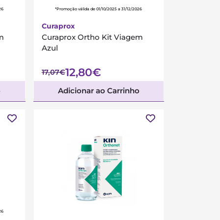
26
*Promoção válida de 01/10/2025 a 31/12/2026
Curaprox
em
Curaprox Ortho Kit Viagem
Azul
12,80€
17,07€
o
Adicionar ao Carrinho
26