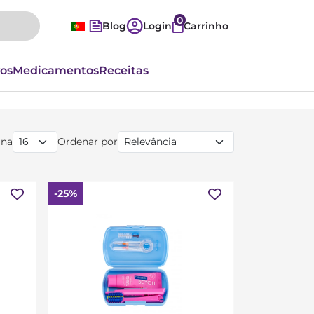
0
Blog
Login
Carrinho
vos
Medicamentos
Receitas
ina
Ordenar por
-25%