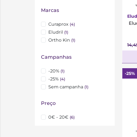
*
Marcas
Elud
Elu
Curaprox
(4)
Eludril
(1)
Ortho Kin
(1)
14,
Campanhas
-20%
(1)
-25%
-25%
(4)
Sem campanha
(1)
Preço
0€ - 20€
(6)
*