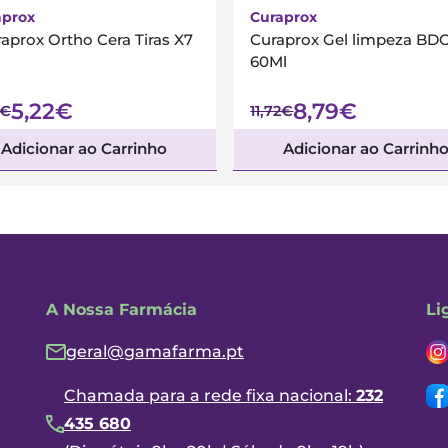
aprox
Curaprox
aprox Ortho Cera Tiras X7
Curaprox Gel limpeza BDC
60Ml
5,22€
8,79€
6€
11,72€
Adicionar ao Carrinho
Adicionar ao Carrinh
A Nossa Farmácia
Li
geral@gamafarma.pt
Chamada para a rede fixa nacional:
232
435 680