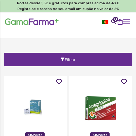
Portes desde 1,5€ e gratuitos para compras acima de 40 €
Registe-se e receba no seu email um cupão no valor de 5€
0
Filtrar
MNSRM
MNSRM