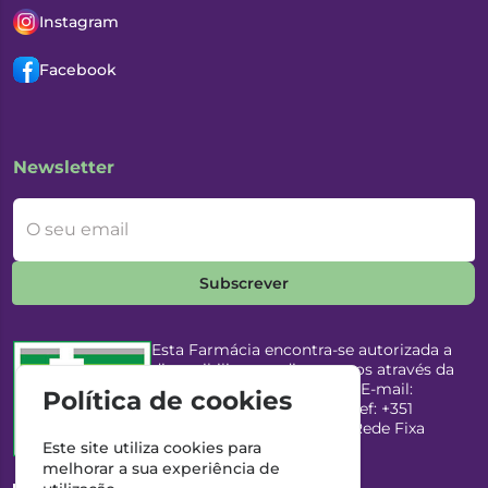
Instagram
Facebook
Newsletter
O seu email
Subscrever
Esta Farmácia encontra-se autorizada a
disponibilizar medicamentos através da
Internet, pelo Infarmed, I.P. E-mail:
Política de cookies
infarmed@infarmed.pt
| Telef: +351
217987100 (Chamada para Rede Fixa
Nacional)
Este site utiliza cookies para
melhorar a sua experiência de