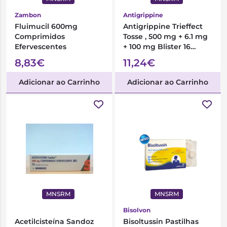
Zambon
Antigrippine
Fluimucil 600mg
Antigrippine Trieffect
Comprimidos
Tosse , 500 mg + 6.1 mg
Efervescentes
+ 100 mg Blister 16
Unidade(s) Caps
8,83€
11,24€
Adicionar ao Carrinho
Adicionar ao Carrinho
MNSRM
MNSRM
Bisolvon
Acetilcisteína Sandoz
Bisoltussin Pastilhas