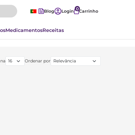
0
Blog
Login
Carrinho
vos
Medicamentos
Receitas
ina
Ordenar por