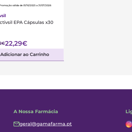
Promoção válida de 01/10/2025 a 31/07/2026
vsil
ctivsil EPA Cápsulas x30
22,29€
22€
Adicionar ao Carrinho
A Nossa Farmácia
Li
geral@gamafarma.pt