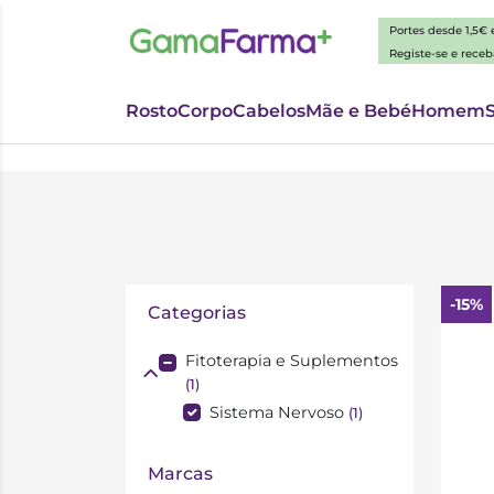
Portes desde 1,5€
Registe-se e rece
Rosto
Corpo
Cabelos
Mãe e Bebé
Homem
-15%
Categorias
Fitoterapia e Suplementos
(1)
Sistema Nervoso
(1)
Marcas