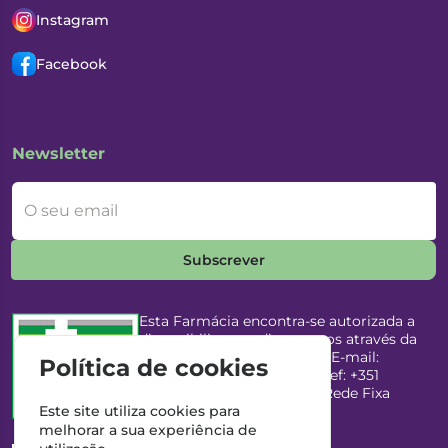
Instagram
Facebook
Newsletter
O seu email
Subscrever
Esta Farmácia encontra-se autorizada a
disponibilizar medicamentos através da
Internet, pelo Infarmed, I.P. E-mail:
Política de cookies
infarmed@infarmed.pt
| Telef: +351
217987100 (Chamada para Rede Fixa
Nacional)
Este site utiliza cookies para
melhorar a sua experiência de