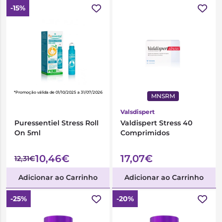
-15%
*Promoção válida de 01/10/2025 a 31/07/2026
MNSRM
Valsdispert
Puressentiel Stress Roll
Valdispert Stress 40
On 5ml
Comprimidos
10,46€
17,07€
12,31€
Adicionar ao Carrinho
Adicionar ao Carrinho
-25%
-20%