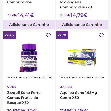
Comprimidos
Prolongada
Comprimidos x28
14,41€
14,79€
19,21€
21,13€
Adicionar ao Carrinho
Adicionar ao Carrinho
-20%
-25%
*Promoção válida de 01/10/2025 a 31/07/2026
*Promoção válida de 01/10/2025 a 31/07/2026
Vicks
Aquilea
Zzzquil Sono Forte
Aquilea Sono 1,95Mg
Gomas Frutos do
Comp X30
Bosque X30
16,70€
13,25€
20,87€
17,66€