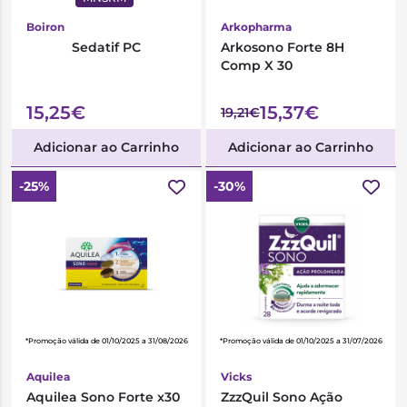
Boiron
Arkopharma
Sedatif PC
Arkosono Forte 8H
Comp X 30
15,25€
15,37€
19,21€
Adicionar ao Carrinho
Adicionar ao Carrinho
-25%
-30%
*Promoção válida de 01/10/2025 a 31/08/2026
*Promoção válida de 01/10/2025 a 31/07/2026
Aquilea
Vicks
Aquilea Sono Forte x30
ZzzQuil Sono Ação