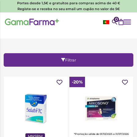
Portes desde 1,5€ e gratuitos para compras acima de 40 €
Registe-se e receba no seu email um cupão no valor de 5€
0
Filtrar
-20%
*Promoção válida de 01/10/2025 a 31/07/2026
MNSRM