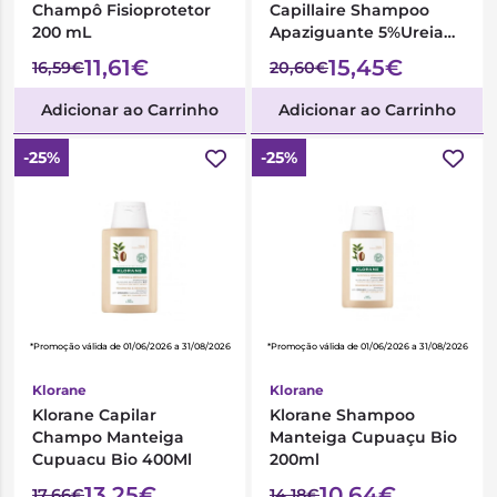
Champô Fisioprotetor
Capillaire Shampoo
200 mL
Apaziguante 5%Ureia
250ml
11,61€
15,45€
16,59€
20,60€
Adicionar ao Carrinho
Adicionar ao Carrinho
-25%
-25%
*Promoção válida de 01/06/2026 a 31/08/2026
*Promoção válida de 01/06/2026 a 31/08/2026
Klorane
Klorane
Klorane Capilar
Klorane Shampoo
Champo Manteiga
Manteiga Cupuaçu Bio
Cupuacu Bio 400Ml
200ml
13,25€
10,64€
17,66€
14,18€