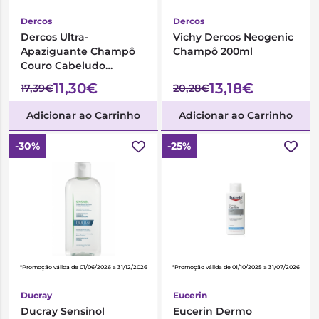
Dercos
Dercos
Dercos Ultra-
Vichy Dercos Neogenic
Apaziguante Champô
Champô 200ml
Couro Cabeludo
Sensível e Reativo
11,30€
13,18€
17,39€
20,28€
Cabelos Secos 200ml
Adicionar ao Carrinho
Adicionar ao Carrinho
-30%
-25%
*Promoção válida de 01/06/2026 a 31/12/2026
*Promoção válida de 01/10/2025 a 31/07/2026
Ducray
Eucerin
Ducray Sensinol
Eucerin Dermo