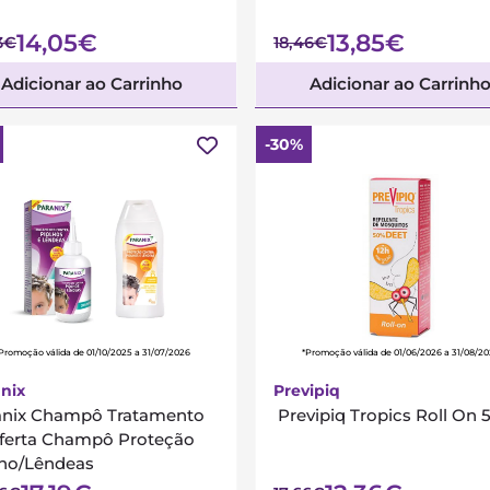
14,05€
13,85€
3€
18,46€
Adicionar ao Carrinho
Adicionar ao Carrinh
-30%
Promoção válida de 01/10/2025 a 31/07/2026
*Promoção válida de 01/06/2026 a 31/08/2
nix
Previpiq
anix Champô Tratamento
Previpiq Tropics Roll On 
Oferta Champô Proteção
lho/Lêndeas