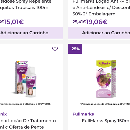
asidose Spray Repelente
Fullmarks Loção Anti-Pio
quitos Tropicais 100ml
e Anti-Lêndeas c/ Descon
50% 2ª Embalagem
15,01€
19,06€
6€
25,41€
Adicionar ao Carrinho
Adicionar ao Carrinh
-25%
Promoção válida de 01/10/2025 a 31/07/2026
*Promoção válida de 01/10/2025 a 31/07/20
nix
Fullmarks
anix Loção De Tratamento
FullMarks Spray 150m
l c Oferta de Pente