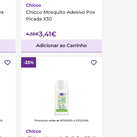
Chicco
ra
Chicco Mosquito Adesivo Pós
Picada X30
3,41€
4,55€
o
Adicionar ao Carrinho
-25%
26
*Promoção válida de 01/10/2025 a 31/12/2026
Chicco