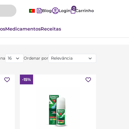
0
Blog
Login
Carrinho
vos
Medicamentos
Receitas
ina
Ordenar por
-15%