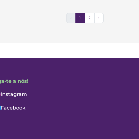
‹
1
2
›
ga-te a nós!
Instagram
Facebook