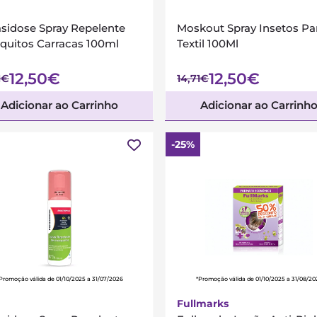
asidose Spray Repelente
Moskout Spray Insetos Pa
quitos Carracas 100ml
Textil 100Ml
12,50€
12,50€
1€
14,71€
Adicionar ao Carrinho
Adicionar ao Carrinh
-25%
Promoção válida de 01/10/2025 a 31/07/2026
*Promoção válida de 01/10/2025 a 31/08/20
Fullmarks