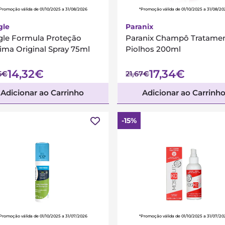
Promoção válida de 01/10/2025 a 31/08/2026
*Promoção válida de 01/10/2025 a 31/08/20
gle
Paranix
gle Formula Proteção
Paranix Champô Tratame
ima Original Spray 75ml
Piolhos 200ml
14,32€
17,34€
5€
21,67€
Adicionar ao Carrinho
Adicionar ao Carrinh
-15%
Promoção válida de 01/10/2025 a 31/07/2026
*Promoção válida de 01/10/2025 a 31/07/20