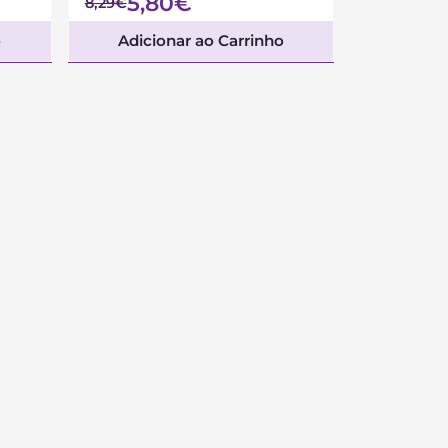
5,80€
8,29€
o
Adicionar ao Carrinho