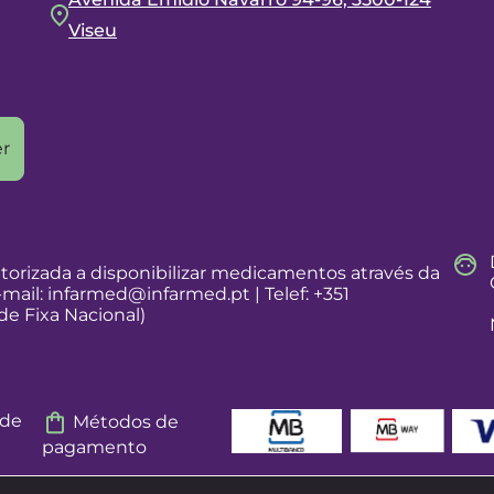
Viseu
r
torizada a disponibilizar medicamentos através da
-mail:
infarmed@infarmed.pt
| Telef: +351
e Fixa Nacional)
 de
Métodos de
pagamento