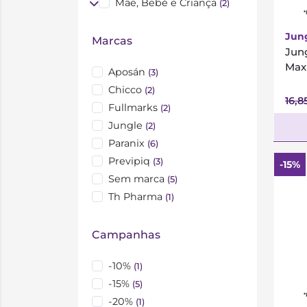
Mãe, Bebé e Criança
(2)
*
Jun
Marcas
Jun
Max
Aposán
(3)
Chicco
(2)
16,8
Fullmarks
(2)
Jungle
(2)
Paranix
(6)
Previpiq
(3)
-15%
Sem marca
(5)
Th Pharma
(1)
Campanhas
-10%
(1)
-15%
(5)
*
-20%
(1)