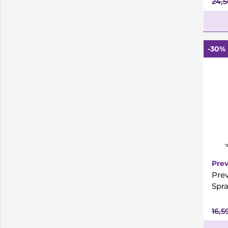
24,
-30%
*
Prev
Prev
Spr
16,5