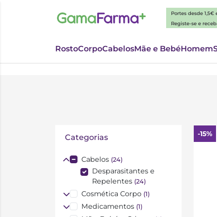
Portes desde 1,5€
Registe-se e rece
Rosto
Corpo
Cabelos
Mãe e Bebé
Homem
-15%
Categorias
Cabelos
(24)
Desparasitantes e
Repelentes
(24)
Cosmética Corpo
(1)
Medicamentos
(1)