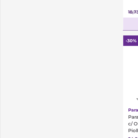
18,7
-30%
*
Para
Par
c/ 
Pio