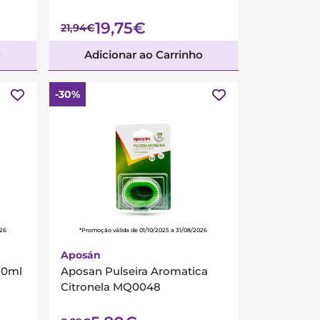
19,75€
21,94€
o
Adicionar ao Carrinho
-30%
026
*Promoção válida de 01/10/2025 a 31/08/2026
Aposán
50ml
Aposan Pulseira Aromatica
Citronela MQ0048