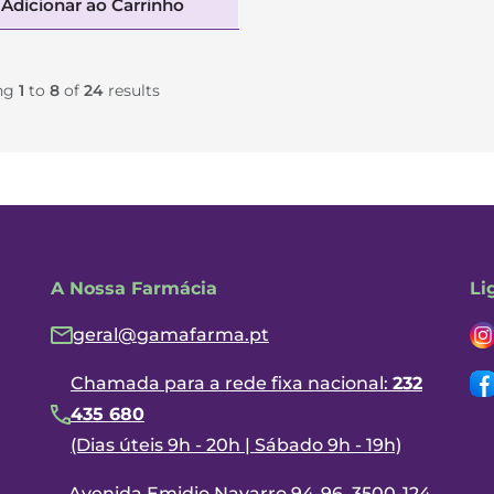
Adicionar ao Carrinho
ng
1
to
8
of
24
results
A Nossa Farmácia
Li
geral@gamafarma.pt
Chamada para a rede fixa nacional:
232
435 680
(Dias úteis 9h - 20h | Sábado 9h - 19h)
Avenida Emidio Navarro 94-96, 3500-124