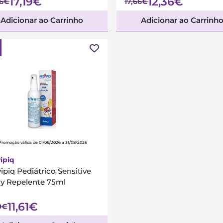
17,19€
12,36€
56€
17,66€
Adicionar ao Carrinho
Adicionar ao Carrinh
Promoção válida de 01/06/2026 a 31/08/2026
ipiq
ipiq Pediátrico Sensitive
ay Repelente 75ml
11,61€
9€