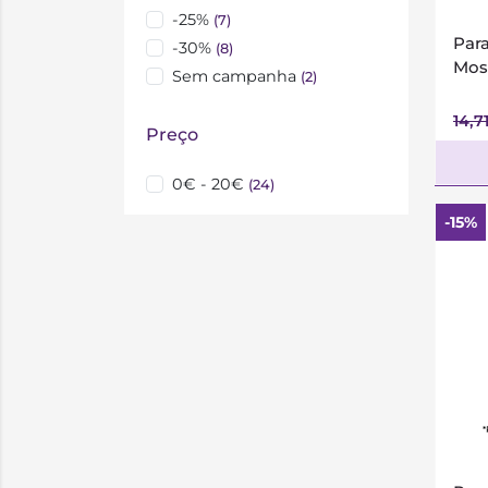
-25%
(7)
Par
-30%
(8)
Mos
Sem campanha
(2)
14,7
Preço
0€ - 20€
(24)
-15%
*