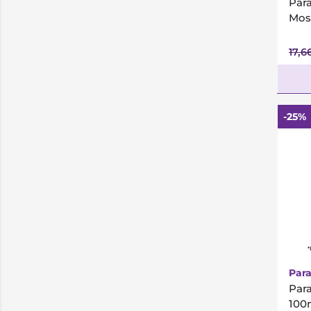
Par
Mos
17,6
-25%
*
Para
Par
100m