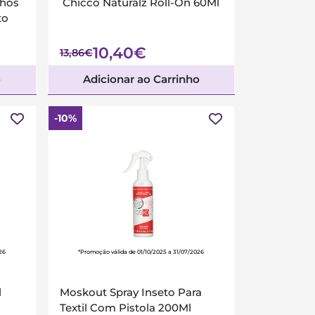
lhos
Chicco Naturalz Roll-On 60Ml
to
10,40€
13,86€
o
Adicionar ao Carrinho
-10%
26
*Promoção válida de 01/10/2025 a 31/07/2026
l
Moskout Spray Inseto Para
Textil Com Pistola 200Ml