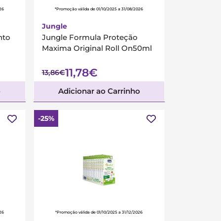
26
*Promoção válida de 01/10/2025 a 31/08/2026
Jungle
nto
Jungle Formula Proteção
Maxima Original Roll On50ml
11,78€
13,86€
o
Adicionar ao Carrinho
-25%
26
*Promoção válida de 01/10/2025 a 31/12/2026