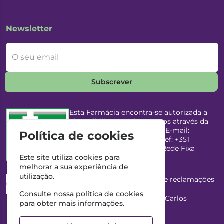
Newsletter
O seu email
Subscrever
Esta Farmácia encontra-se autorizada a
disponibilizar medicamentos através da
Internet, pelo Infarmed, I.P. E-mail:
Política de cookies
infarmed@infarmed.pt
| Telef: +351
217987100 (Chamada para Rede Fixa
Nacional)
Este site utiliza cookies para
melhorar a sua experiência de
utilização.
Esta Farmácia dispõe de livro de reclamações
eletrónico
Consulte nossa
política de cookies
Director Técnico e Proprietário: António Carlos
para obter mais informações.
Saraiva Cabral Costa