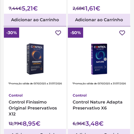
5,21€
1,61€
7,44€
2,68€
Adicionar ao Carrinho
Adicionar ao Carrinho
-30%
-50%
*Promoção válida de 01/10/2025 a 31/07/2026
*Promoção válida de 01/10/2025 a 31/07/2026
Control
Control
Control Finissimo
Control Nature Adapta
Original Preservativos
Preservativo X6
X12
8,95€
3,48€
12,79€
6,96€