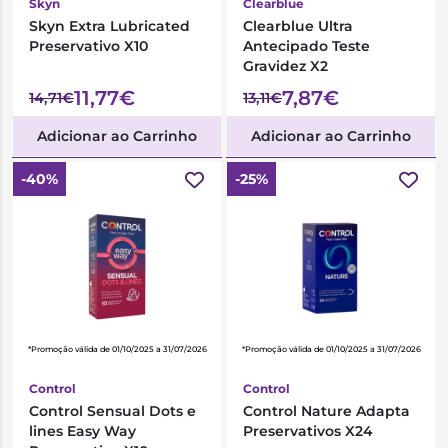
Skyn
Clearblue
Skyn Extra Lubricated
Clearblue Ultra
Preservativo X10
Antecipado Teste
Gravidez X2
11,77€
7,87€
14,71€
13,11€
Adicionar ao Carrinho
Adicionar ao Carrinho
-40%
-25%
*Promoção válida de 01/10/2025 a 31/07/2026
*Promoção válida de 01/10/2025 a 31/07/2026
Control
Control
Control Sensual Dots e
Control Nature Adapta
lines Easy Way
Preservativos X24