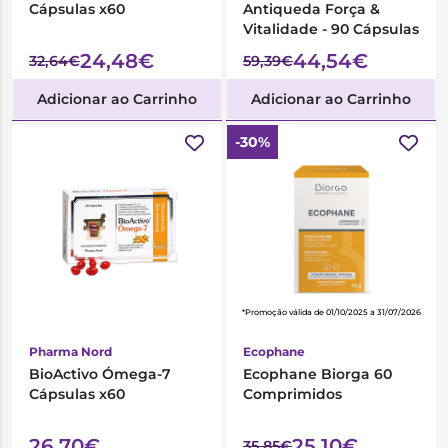
Cápsulas x60
Antiqueda Força &
Vitalidade - 90 Cápsulas
24,48€
44,54€
32,64€
59,39€
Adicionar ao Carrinho
Adicionar ao Carrinho
-30%
*Promoção válida de 01/10/2025 a 31/07/2026
Pharma Nord
Ecophane
BioActivo Ómega-7
Ecophane Biorga 60
Cápsulas x60
Comprimidos
26,70€
25,10€
35,85€