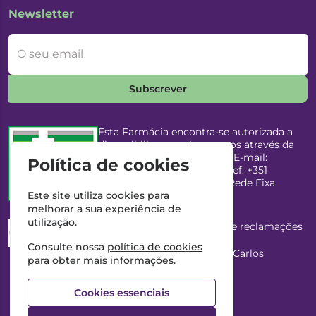
Newsletter
O seu email
Subscrever
Esta Farmácia encontra-se autorizada a
disponibilizar medicamentos através da
Internet, pelo Infarmed, I.P. E-mail:
Política de cookies
infarmed@infarmed.pt
| Telef: +351
217987100 (Chamada para Rede Fixa
Nacional)
Este site utiliza cookies para
melhorar a sua experiência de
utilização.
Esta Farmácia dispõe de livro de reclamações
eletrónico
Consulte nossa
política de cookies
Director Técnico e Proprietário: António Carlos
para obter mais informações.
Saraiva Cabral Costa
NIPC: 507218906 | Farmácia Gama, Lda.
Cookies essenciais