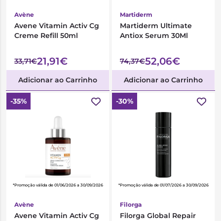
Avène
Martiderm
Avene Vitamin Activ Cg
Martiderm Ultimate
Creme Refill 50ml
Antiox Serum 30Ml
21,91€
52,06€
33,71€
74,37€
Adicionar ao Carrinho
Adicionar ao Carrinho
-35%
-30%
*Promoção válida de 01/06/2026 a 30/09/2026
*Promoção válida de 01/07/2026 a 30/09/2026
Avène
Filorga
Avene Vitamin Activ Cg
Filorga Global Repair