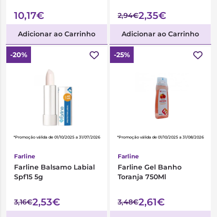
10,17€
2,35€
2,94€
Adicionar ao Carrinho
Adicionar ao Carrinho
-20%
-25%
*Promoção válida de 01/10/2025 a 31/07/2026
*Promoção válida de 01/10/2025 a 31/08/2026
Farline
Farline
Farline Balsamo Labial
Farline Gel Banho
Spf15 5g
Toranja 750Ml
2,53€
2,61€
3,16€
3,48€