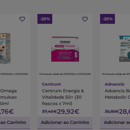
-20%
-20%
 01/10/2025 a 31/07/2026
*Promoção válida de 01/10/2025 a 31/07/2026
*Promoção válida de 01/
Centrum
Advancis
s Omega
Centrum Energia &
Advancis B
Emulsao
Vitalidade 50+ (30
Metabolic 
00ml
frascos x 7ml)
7,76€
29,92€
28
37,40€
35,85€
 ao Carrinho
Adicionar ao Carrinho
Adicionar a