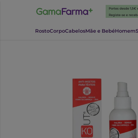
Portes desde 1,5€
Registe-se e rece
Rosto
Corpo
Cabelos
Mãe e Bebé
Homem