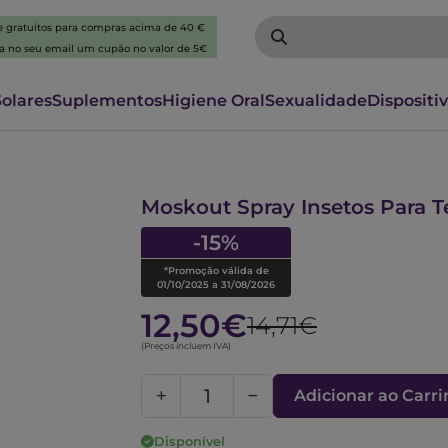
 e gratuitos para compras acima de 40 €
ba no seu email um cupão no valor de 5€
Solares
Suplementos
Higiene Oral
Sexualidade
Dispositi
6351585
Moskout Spray Insetos Para Te
-15%
*Promoção válida de
01/10/2025 a 31/08/2026
12,50€
14,71€
(Preços incluem IVA)
Adicionar ao Carr
Disponível