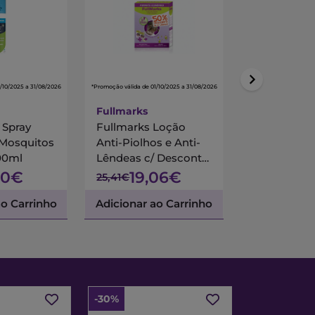
/10/2025 a 31/08/2026
*Promoção válida de 01/10/2025 a 31/08/2026
*Promoção válida de 01/
Fullmarks
 Spray
Fullmarks Loção
Parasidose 
 Mosquitos
Anti-Piolhos e Anti-
Repelente 
00ml
Lêndeas c/ Desconto
Tropicais 1
50% 2ª Embalagem
50€
19,06€
15,
25,41€
17,66€
ao Carrinho
Adicionar ao Carrinho
Adicionar a
-30%
-30%