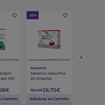
-20%
-15%
10/2025 a 31/07/2026
*Promoção válida de 01/10/2025 a 31/07/2026
*Promoção válida de 01/10/
Advancis
Centrum
acilpro
Advancis Hepa Plus
Centrum Mul
Caps X30
20 Ampolas
90 Comprimi
Revestidos
,68€
26,75€
45,
33,44€
53,45€
o Carrinho
Adicionar ao Carrinho
Adicionar ao 