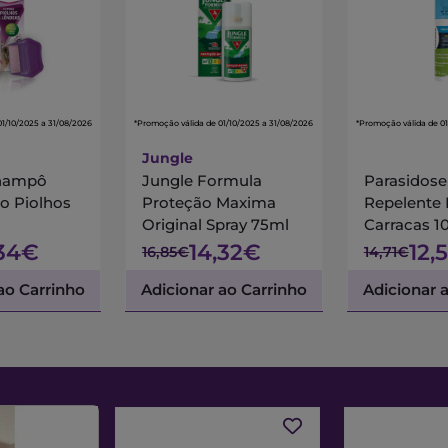
01/10/2025 a 31/08/2026
*Promoção válida de 01/10/2025 a 31/08/2026
*Promoção válida de 01
Jungle
Champô
Jungle Formula
Parasidose
o Piolhos
Proteção Maxima
Repelente
Original Spray 75ml
Carracas 1
,34€
14,32€
12,
16,85€
14,71€
ao Carrinho
Adicionar ao Carrinho
Adicionar 