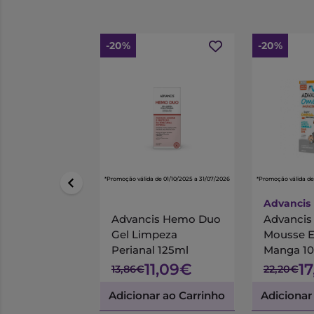
-20%
-20%
*Promoção válida de 01/10/2025 a 31/07/2026
*Promoção válida de
Advancis
Advancis Hemo Duo
Advanci
Gel Limpeza
Mousse 
Perianal 125ml
Manga 1
11,09€
1
13,86€
22,20€
Adicionar ao Carrinho
Adicionar