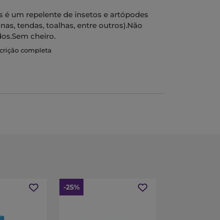
s é um repelente de insetos e artópodes
inas, tendas, toalhas, entre outros).Não
os.Sem cheiro.
scrição completa
-25%
-15%