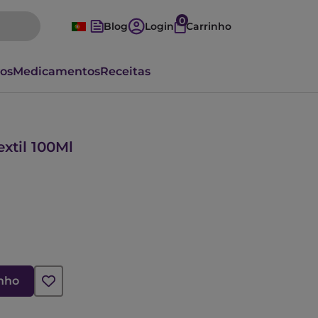
0
Blog
Login
Carrinho
vos
Medicamentos
Receitas
xtil 100Ml
inho