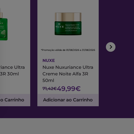
*Promoção válida de 01/08/2026 a 31/08/2026
*Promoção válida de
NUXE
NUXE
iance Ultra
Nuxe Nuxuriance Ultra
Nuxe Merve
 3R 30ml
Creme Noite Alfa 3R
Creme Exc
50ml
& Noite 7
49,99€
47
71,42€
67,95€
ao Carrinho
Adicionar ao Carrinho
Adicionar