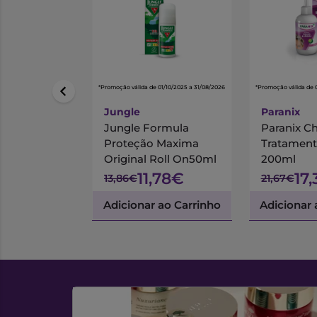
*Promoção válida de 01/10/2025 a 31/08/2026
*Promoção válida de 
Jungle
Paranix
Jungle Formula
Paranix 
Proteção Maxima
Tratament
Original Roll On50ml
200ml
11,78€
17
13,86€
21,67€
Adicionar ao Carrinho
Adicionar 