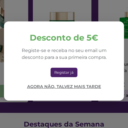
Desconto de 5€
Registe-se e receba no seu email um
desconto para a sua primeira compra.
NUXE
NUXE
Nuxe Nuxuriance Ultra
Nuxe Nuxur
Creme Dia Alfa 3R
Sérum Alfa
Registar já
50ml
71,42€
73,56€
AGORA NÃO, TALVEZ MAIS TARDE
Adicionar ao Carrinho
Adicionar 
Destaques da Semana