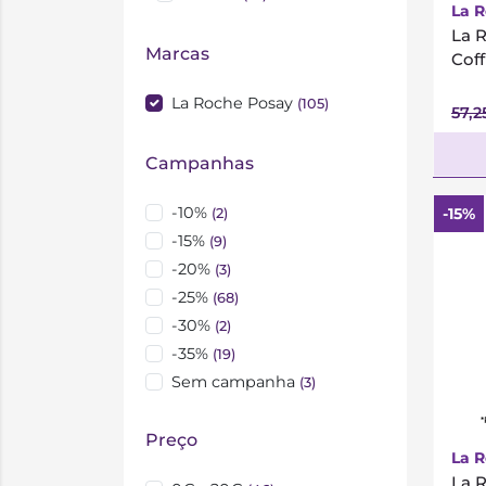
La 
La 
Marcas
Cof
La Roche Posay
(105)
57,2
Campanhas
-10%
-15%
(2)
-15%
(9)
-20%
(3)
-25%
(68)
-30%
(2)
-35%
(19)
Sem campanha
(3)
*
Preço
La 
La 