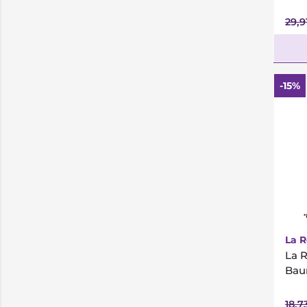
29,9
-15%
*
La 
La 
Bau
18,7