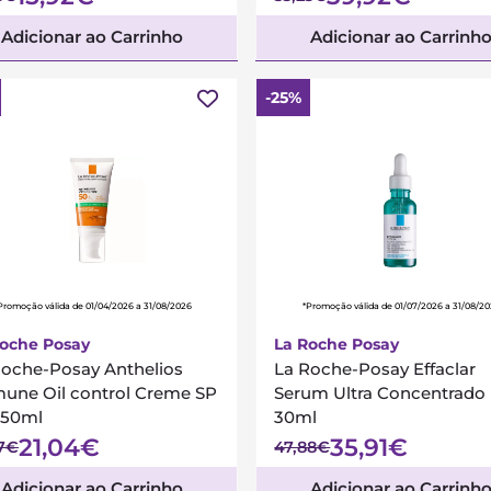
Adicionar ao Carrinho
Adicionar ao Carrinh
-25%
Promoção válida de 01/04/2026 a 31/08/2026
*Promoção válida de 01/07/2026 a 31/08/2
Roche Posay
La Roche Posay
Roche-Posay Anthelios
La Roche-Posay Effaclar
une Oil control Creme SP
Serum Ultra Concentrado
 50ml
30ml
21,04€
35,91€
37€
47,88€
Adicionar ao Carrinho
Adicionar ao Carrinh