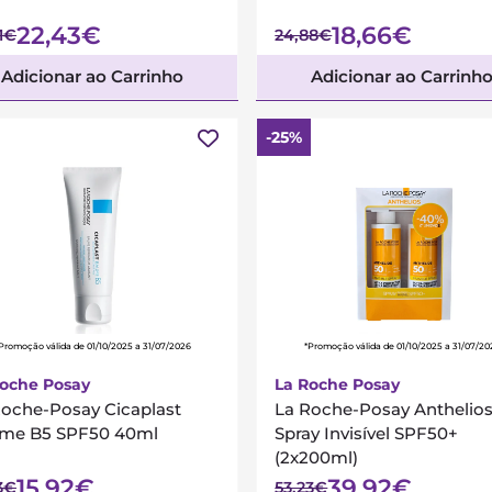
22,43€
18,66€
1€
24,88€
Adicionar ao Carrinho
Adicionar ao Carrinh
-25%
Promoção válida de 01/10/2025 a 31/07/2026
*Promoção válida de 01/10/2025 a 31/07/20
Roche Posay
La Roche Posay
Roche-Posay Cicaplast
La Roche-Posay Anthelio
me B5 SPF50 40ml
Spray Invisível SPF50+
(2x200ml)
15,92€
39,92€
3€
53,23€