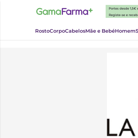
Portes desde 1,5€
Registe-se e rece
Rosto
Corpo
Cabelos
Mãe e Bebé
Homem