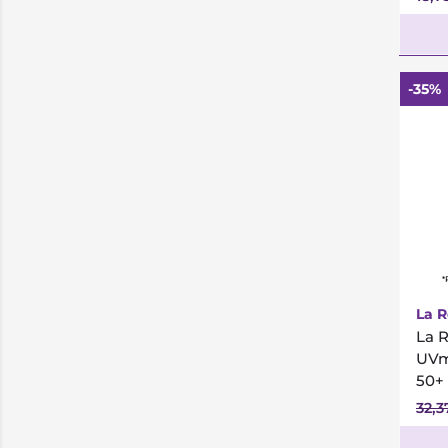
-35%
*
La 
La 
UVm
50+
32,