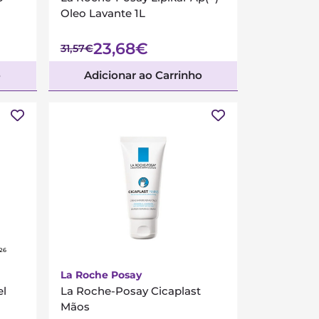
Oleo Lavante 1L
23,68€
31,57€
o
Adicionar ao Carrinho
026
La Roche Posay
el
La Roche-Posay Cicaplast
Mãos