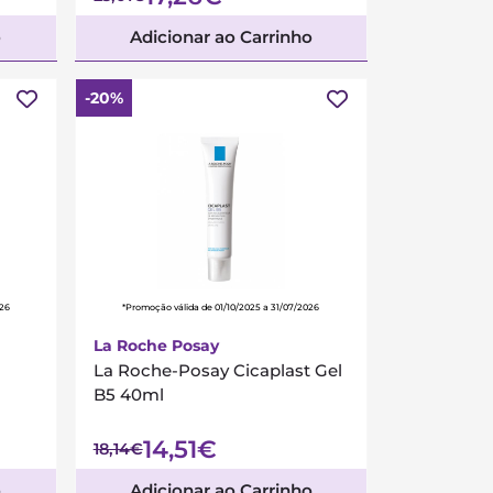
o
Adicionar ao Carrinho
-20%
026
*Promoção válida de 01/10/2025 a 31/07/2026
La Roche Posay
La Roche-Posay Cicaplast Gel
B5 40ml
14,51€
18,14€
o
Adicionar ao Carrinho