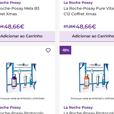
Roche Posay
La Roche Posay
Roche-Posay Mela B3
La Roche-Posay Pure Vit
fret Xmas
C12 Coffret Xmas
48,66€
48,66€
5€
57,25€
Adicionar ao Carrinho
Adicionar ao Carrinh
-15%
Promoção válida de 01/10/2025 a 31/07/2026
*Promoção válida de 01/10/2025 a 31/07/20
Roche Posay
La Roche Posay
Roche-Posay Protocolo
La Roche-Posay Protocol