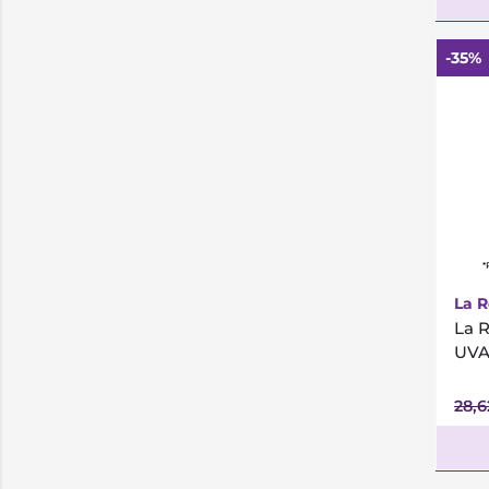
-35%
*
La 
La 
UVA
28,