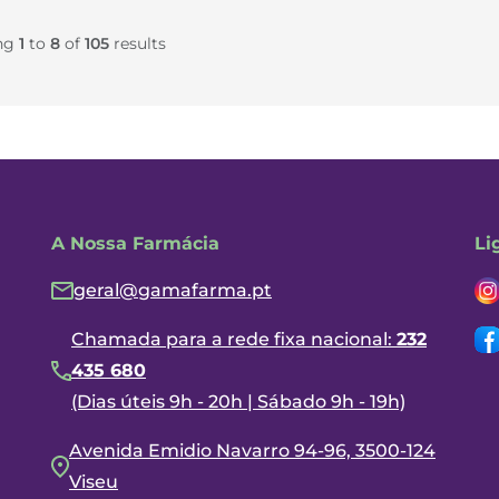
ng
1
to
8
of
105
results
A Nossa Farmácia
Li
geral@gamafarma.pt
Chamada para a rede fixa nacional:
232
435 680
(Dias úteis 9h - 20h | Sábado 9h - 19h)
Avenida Emidio Navarro 94-96, 3500-124
Viseu