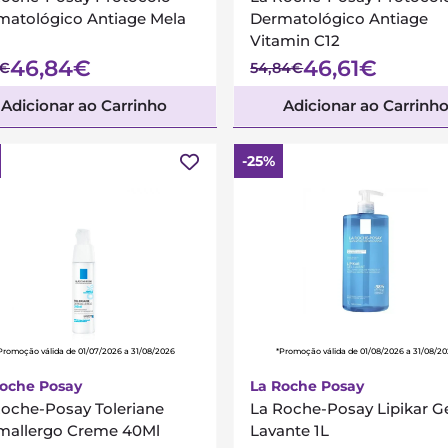
matológico Antiage Mela
Dermatológico Antiage
Vitamin C12
46,84€
46,61€
1€
54,84€
Adicionar ao Carrinho
Adicionar ao Carrinh
-25%
Promoção válida de 01/07/2026 a 31/08/2026
*Promoção válida de 01/08/2026 a 31/08/2
Roche Posay
La Roche Posay
Roche-Posay Toleriane
La Roche-Posay Lipikar G
mallergo Creme 40Ml
Lavante 1L