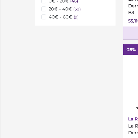
0€ - 20€
(46)
Der
20€ - 40€
(50)
B3
40€ - 60€
(9)
55,1
-25%
*
La 
La 
Der