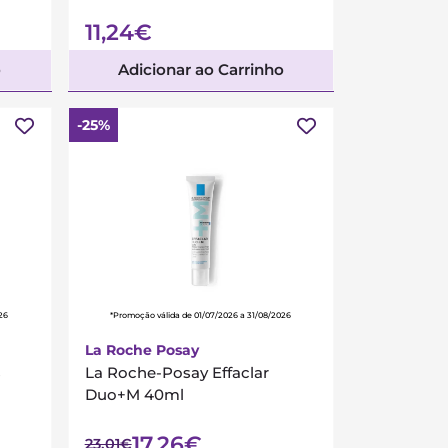
11,24€
o
Adicionar ao Carrinho
-25%
26
*Promoção válida de 01/07/2026 a 31/08/2026
La Roche Posay
s
La Roche-Posay Effaclar
Duo+M 40ml
17,26€
23,01€