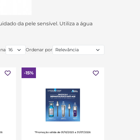
ado da pele sensível. Utiliza a água
ina
Ordenar por
-15%
26
*Promoção válida de 01/10/2025 a 31/07/2026