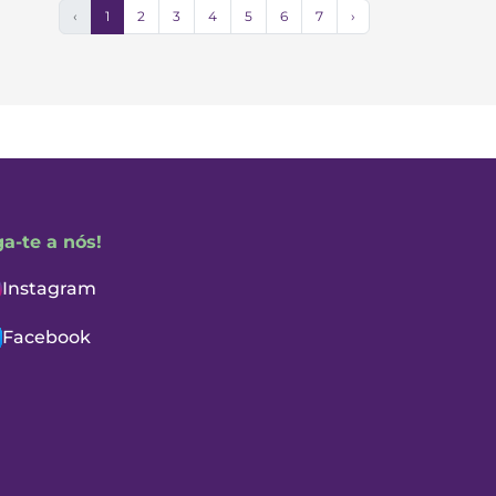
‹
1
2
3
4
5
6
7
›
ga-te a nós!
Instagram
Facebook