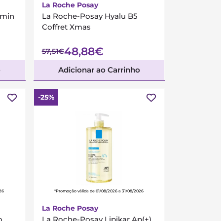
La Roche Posay
amin
La Roche-Posay Hyalu B5
Coffret Xmas
48,88€
57,51€
o
Adicionar ao Carrinho
-25%
26
*Promoção válida de 01/08/2026 a 31/08/2026
La Roche Posay
o
La Roche-Posay Lipikar Ap(+)