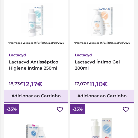
*Promoção válida de 01/07/2026 a 31/08/2026
*Promoção válida de 01/07/2026 a 31/08/2026
Lactacyd
Lactacyd
Lactacyd Antisséptico
Lactacyd Íntimo Gel
Higiene Íntima 250ml
200ml
12,17€
11,10€
18,73€
17,07€
Adicionar ao Carrinho
Adicionar ao Carrinho
-35%
-35%