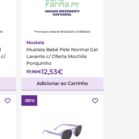
026
*Promoção válida de 01/02/2026 a 31/08/2026
Mustela
l
Mustela Bebé Pele Normal Gel
 c/
Lavante c/ Oferta Mochila
Porquinho
12,53€
17,90€
o
Adicionar ao Carrinho
-30%