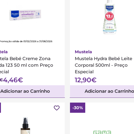
Promoção válida de 01/02/2026 a 31/08/2026
tela
Mustela
tela Bebé Creme Zona
Mustela Hydra Bebé Leite
lda 123 50 ml com Preço
Corporal 500ml - Preço
cial
Especial
4,46€
12,90€
7€
Adicionar ao Carrinho
Adicionar ao Carrinh
-30%