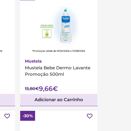
26
*Promoção válida de 01/02/2026 a 31/08/2026
Mustela
Mustela Bebe Dermo Lavante
Promoção 500ml
9,66€
13,80€
o
Adicionar ao Carrinho
-30%