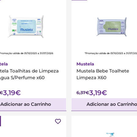
Promoção válida de 01/10/2025 a 31/07/2026
*Promoção válida de 01/10/2025 a 31/07/20
tela
Mustela
ela Toalhitas de Limpeza
Mustela Bebe Toalhete
Água S/Perfume x60
Limpeza X60
3,19€
3,19€
7€
6,37€
Adicionar ao Carrinho
Adicionar ao Carrinh