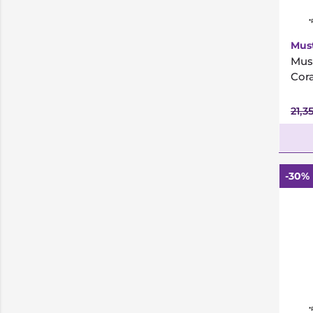
*
Mus
Mus
Cora
21,3
-30%
*