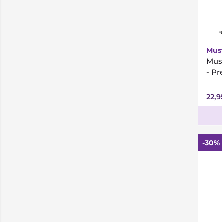
*
Mus
Must
- Pr
22,
-30%