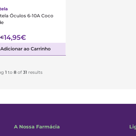
tela
tela Óculos 6-10A Coco
de
14,95€
5€
Adicionar ao Carrinho
ng
1
to
8
of
31
results
A Nossa Farmácia
Li