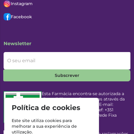
Instagram
Facebook
Newsletter
O seu email
Subscrever
Esta Farmácia encontra-se autorizada a
disponibilizar medicamentos através da
Internet, pelo Infarmed, I.P. E-mail:
Política de cookies
infarmed@infarmed.pt
| Telef: +351
217987100 (Chamada para Rede Fixa
Nacional)
Este site utiliza cookies para
melhorar a sua experiência de
utilização.
Esta Farmácia dispõe de livro de reclamações