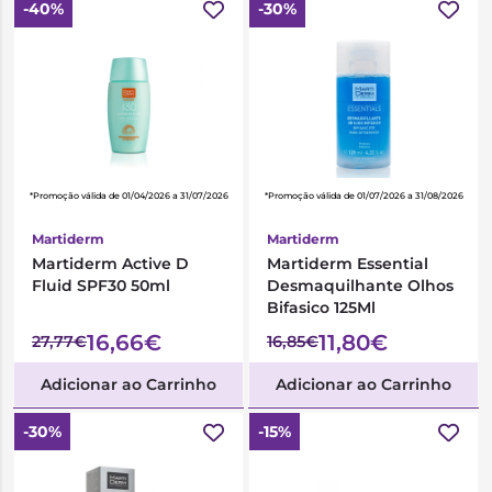
-40%
-30%
*Promoção válida de 01/04/2026 a 31/07/2026
*Promoção válida de 01/07/2026 a 31/08/2026
Martiderm
Martiderm
Martiderm Active D
Martiderm Essential
Fluid SPF30 50ml
Desmaquilhante Olhos
Bifasico 125Ml
16,66€
11,80€
27,77€
16,85€
Adicionar ao Carrinho
Adicionar ao Carrinho
-30%
-15%