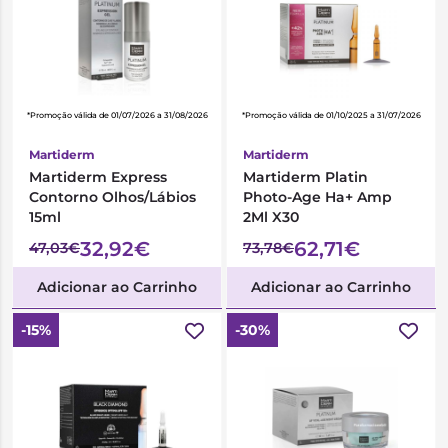
*Promoção válida de 01/07/2026 a 31/08/2026
*Promoção válida de 01/10/2025 a 31/07/2026
Martiderm
Martiderm
Martiderm Express
Martiderm Platin
Contorno Olhos/Lábios
Photo-Age Ha+ Amp
15ml
2Ml X30
32,92€
62,71€
47,03€
73,78€
Adicionar ao Carrinho
Adicionar ao Carrinho
-15%
-30%