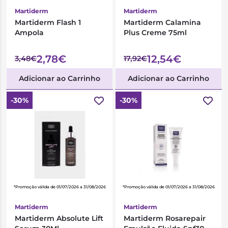
Martiderm
Martiderm
Martiderm Flash 1
Martiderm Calamina
Ampola
Plus Creme 75ml
2,78€
12,54€
3,48€
17,92€
Adicionar ao Carrinho
Adicionar ao Carrinho
-30%
-30%
*Promoção válida de 01/07/2026 a 31/08/2026
*Promoção válida de 01/07/2026 a 31/08/2026
Martiderm
Martiderm
Martiderm Absolute Lift
Martiderm Rosarepair