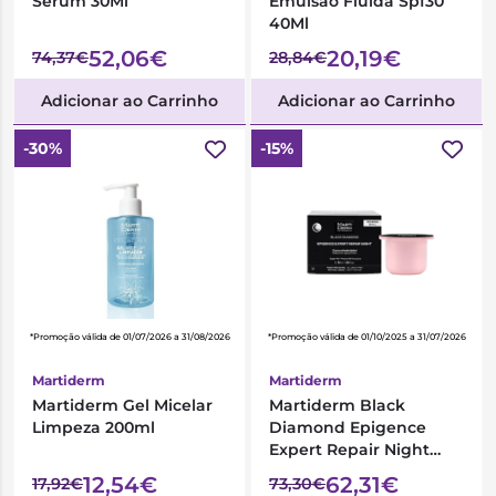
Serum 30Ml
Emulsão Fluida Spf30
40Ml
52,06€
20,19€
74,37€
28,84€
Adicionar ao Carrinho
Adicionar ao Carrinho
-30%
-15%
*Promoção válida de 01/07/2026 a 31/08/2026
*Promoção válida de 01/10/2025 a 31/07/2026
Martiderm
Martiderm
Martiderm Gel Micelar
Martiderm Black
Limpeza 200ml
Diamond Epigence
Expert Repair Night
Creme 50ml - Recarga
12,54€
62,31€
17,92€
73,30€