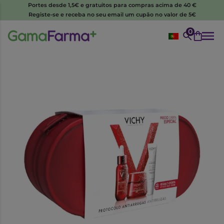
Portes desde 1,5€ e gratuitos para compras acima de 40 €
Registe-se e receba no seu email um cupão no valor de 5€
0