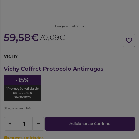
Imagem ilustrativa
59,58€
70,09€
VICHY
7576199
Vichy Coffret Protocolo Antirrugas
-15%
*Promoção válida de
01/10/2025 a
31/08/2026
(Preços incluem IVA)
Adicionar ao Carrinho
Poucas Unidades