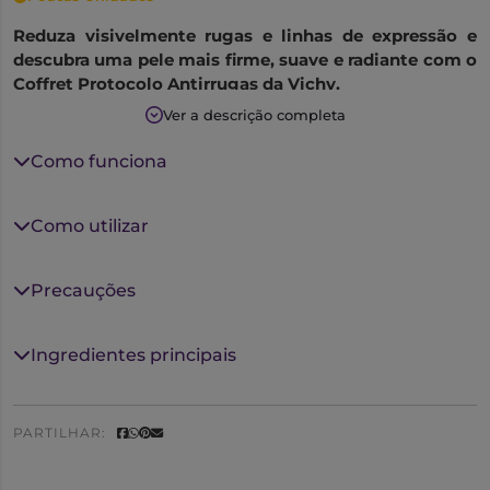
Reduza visivelmente rugas e linhas de expressão e
descubra uma pele mais firme, suave e radiante com o
Coffret Protocolo Antirrugas da Vichy.
Ver a descrição completa
Este coffret inclui três cuidados essenciais:
Como funciona
Liftactiv Collagen Specialist 16 Bonding Sérum
30mL (Corrige)
Liftactiv Collagen Specialist 16 Creme de Dia 50mL
Como utilizar
(Trata)
UV-Age Daily FPS50+ 15mL (Protege)
Precauções
Ingredientes principais
PARTILHAR: