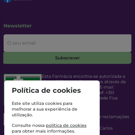
Newsletter
O seu email
Subscrever
Esta Farmácia encontra-se autorizada a
disponibilizar medicamentos através da
Internet, pelo Infarmed, I.P. E-mail:
Política de cookies
infarmed@infarmed.pt
| Telef: +351
217987100 (Chamada para Rede Fixa
Nacional)
Este site utiliza cookies para
melhorar a sua experiência de
utilização.
Esta Farmácia dispõe de livro de reclamações
eletrónico
Consulte nossa
política de cookies
Director Técnico e Proprietário: António Carlos
para obter mais informações.
Saraiva Cabral Costa