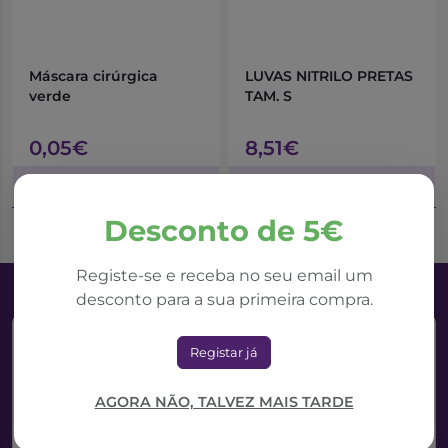
Máscara cirúrgica
LUVAS NITRILO PRETAS
verde
TAM. S
0,05€
8,51€
Adicionar ao Carrinho
Adicionar ao Carrinho
Desconto de 5€
Registe-se e receba no seu email um
desconto para a sua primeira compra.
Registar já
AGORA NÃO, TALVEZ MAIS TARDE