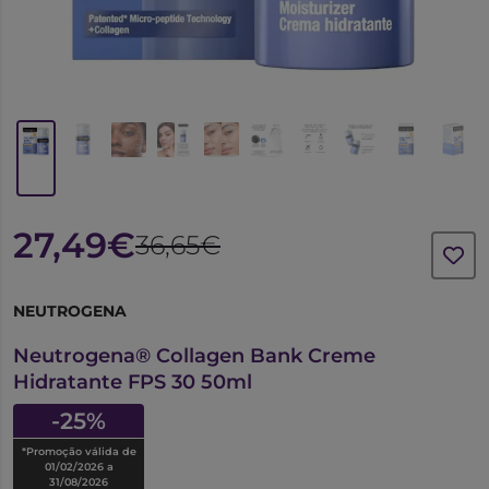
27,49€
36,65€
NEUTROGENA
7551952
Neutrogena® Collagen Bank Creme
Hidratante FPS 30 50ml
-25%
*Promoção válida de
01/02/2026 a
31/08/2026