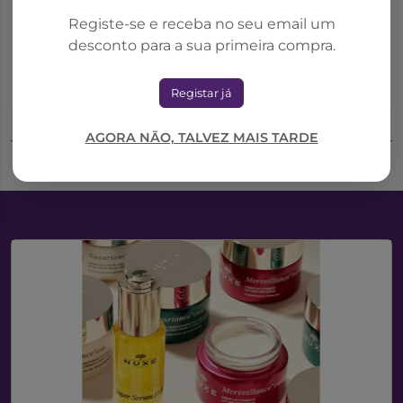
Eucerin
La Roche Posay
Eucerin UreaRepair
La Roche-Posay Hyalu
Registe-se e receba no seu email um
PLUS Loção 10% Ureia
B5 Suractivated Creme
desconto para a sua primeira compra.
para pele muito seca e
FPS30 50ml
áspera 1L
23,87€
40,33€
31,83€
53,77€
Registar já
Adicionar ao Carrinho
Adicionar ao Carrinho
AGORA NÃO, TALVEZ MAIS TARDE