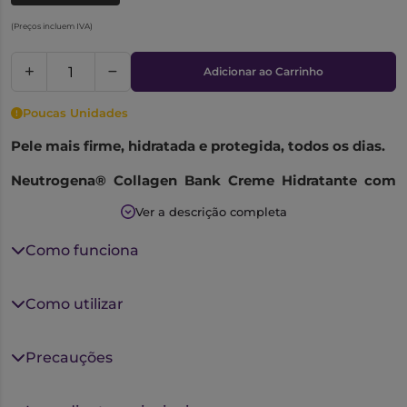
(Preços incluem IVA)
Adicionar ao Carrinho
Poucas Unidades
Pele mais firme, hidratada e protegida, todos os dias.
Neutrogena® Collagen Bank Creme Hidratante com
FPS 30
foi desenvolvido para
preservar e estimular o
Ver a descrição completa
colagénio natural da pele
, ajudando a
manter a sua
firmeza, elasticidade e juventude
ao longo do tempo.
Como funciona
Com uma
fórmula leve e de rápida absorção
, este
creme diário combina
tecnologia
Como utilizar
dermatologicamente avançada
com
proteção solar de
amplo espectro
(FPS 30),
protegendo a pele contra os
raios UVA/UVB
— uma das principais causas do
Precauções
envelhecimento precoce.