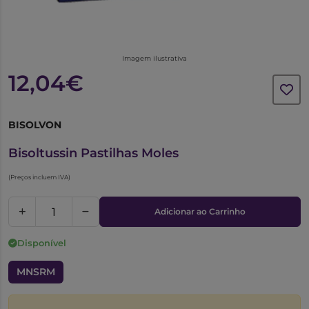
Imagem ilustrativa
12,04€
BISOLVON
5421375
Bisoltussin Pastilhas Moles
(Preços incluem IVA)
Adicionar ao Carrinho
Disponível
MNSRM