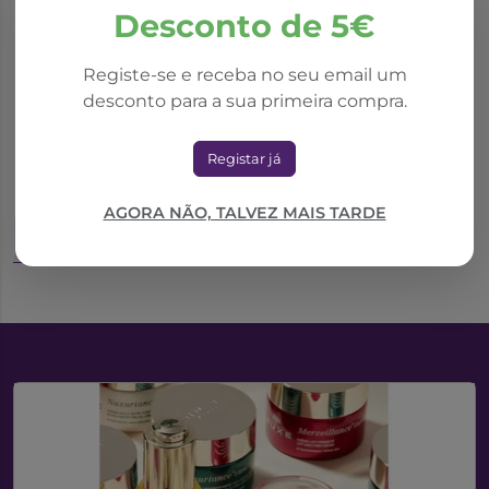
Desconto de 5€
*Promoção válida de 01/10/2025 a 31/08/2026
Registe-se e receba no seu email um
desconto para a sua primeira compra.
Em-Eukal Mel
Rebuçados C/Recheio
Registar já
Tosse 50g
3,37€
4,82€
AGORA NÃO, TALVEZ MAIS TARDE
Adicionar ao Carrinho