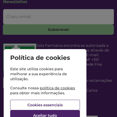
Newsletter
O seu email
Subscrever
Esta Farmácia encontra-se autorizada a
disponibilizar medicamentos através da
Internet, pelo Infarmed, I.P. E-mail:
Política de cookies
infarmed@infarmed.pt
| Telef: +351
217987100 (Chamada para Rede Fixa
Nacional)
Este site utiliza cookies para
melhorar a sua experiência de
utilização.
Esta Farmácia dispõe de livro de reclamações
eletrónico
Consulte nossa
política de cookies
Director Técnico e Proprietário: António Carlos
para obter mais informações.
Saraiva Cabral Costa
NIPC: 507218906 | Farmácia Gama, Lda.
Cookies essenciais
Aceitar tudo