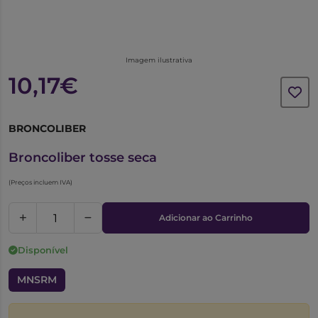
Imagem ilustrativa
10,17€
BRONCOLIBER
5704218
Broncoliber tosse seca
(Preços incluem IVA)
Adicionar ao Carrinho
Disponível
MNSRM