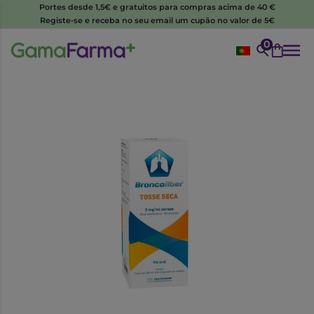
Portes desde 1,5€ e gratuitos para compras acima de 40 €
Registe-se e receba no seu email um cupão no valor de 5€
0