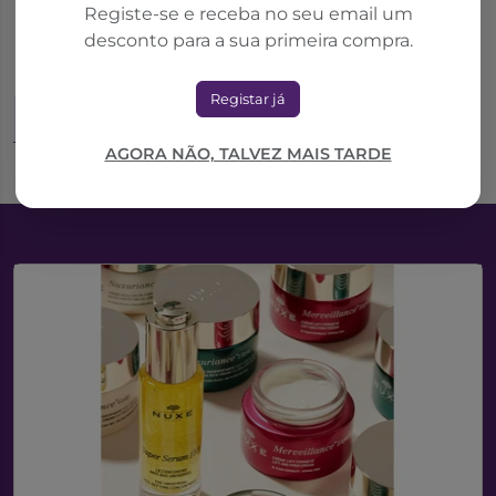
Registe-se e receba no seu email um
Rebuçados C/Recheio
desconto para a sua primeira compra.
Tosse 50g
3,37€
4,82€
Registar já
Adicionar ao Carrinho
AGORA NÃO, TALVEZ MAIS TARDE