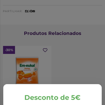
PARTILHAR:
Produtos Relacionados
-30%
*Promoção válida de 01/10/2025 a 31/08/2026
Desconto de 5€
Em-Eukal Mel