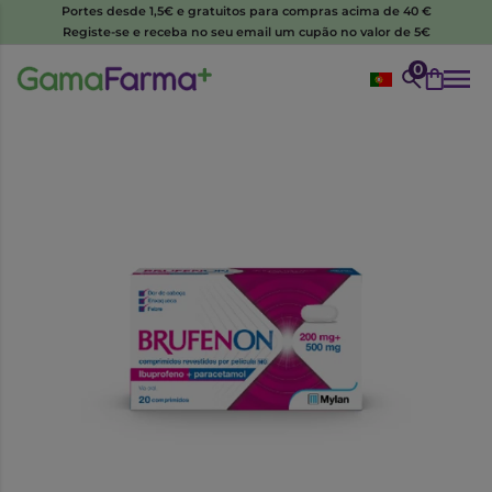
Portes desde 1,5€ e gratuitos para compras acima de 40 €
Registe-se e receba no seu email um cupão no valor de 5€
0