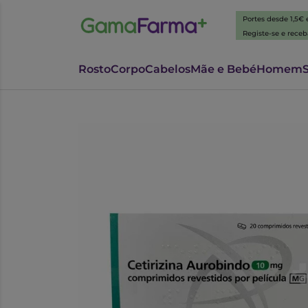
Portes desde 1,5€
Registe-se e rece
Rosto
Corpo
Cabelos
Mãe e Bebé
Homem