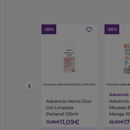
-20%
-20%
*Promoção válida de 01/10/2025 a 31/07/2026
*Promoção válida de
Advancis
Advancis Hemo Duo
Advanci
Gel Limpeza
Mousse 
Perianal 125ml
Manga 1
11,09€
1
13,86€
22,20€