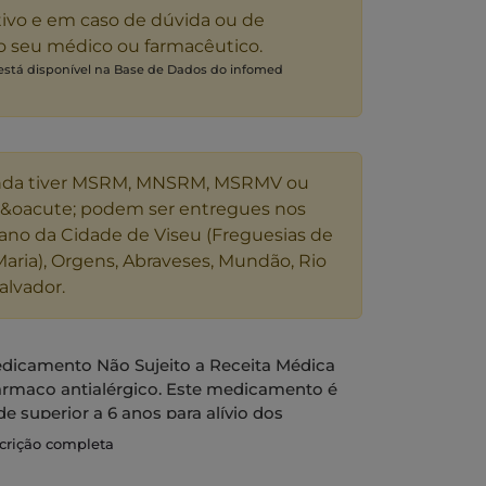
tivo e em caso de dúvida ou de
 o seu médico ou farmacêutico.
 está disponível na Base de Dados do infomed
nda tiver MSRM, MNSRM, MSRMV ou
s&oacute; podem ser entregues nos
ano da Cidade de Viseu (Freguesias de
Maria), Orgens, Abraveses, Mundão, Rio
alvador.
edicamento Não Sujeito a Receita Médica
 fármaco antialérgico. Este medicamento é
e superior a 6 anos para alívio dos
gica sazonal e perene e no alívio dos
scrição completa