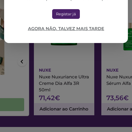
Registar já
AGORA NÃO, TALVEZ MAIS TARDE
NUXE
NUXE
Nuxe Nuxuriance Ultra
Nuxe Nuxur
Creme Dia Alfa 3R
Sérum Alfa
50ml
71,42€
73,56€
Adicionar ao Carrinho
Adicionar 