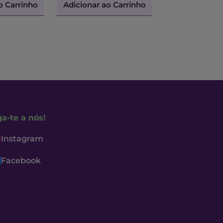
o Carrinho
Adicionar ao Carrinho
Adicionar ao 
ga-te a nós!
Instagram
Facebook