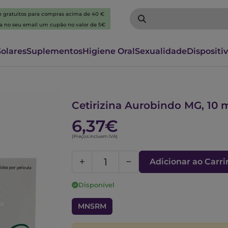
 e gratuitos para compras acima de 40 €
ba no seu email um cupão no valor de 5€
Solares
Suplementos
Higiene Oral
Sexualidade
Dispositi
5589312
Cetirizina Aurobindo MG, 10 
6,37€
(Preços incluem IVA)
Adicionar ao Carr
Disponível
MNSRM