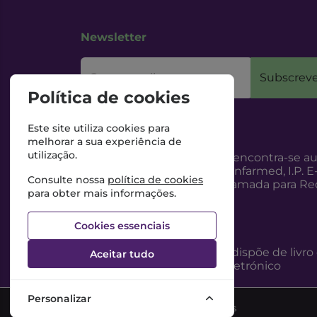
Newsletter
O seu email
Subscreve
Política de cookies
Este site utiliza cookies para
melhorar a sua experiência de
utilização.
Esta Farmácia encontra-se au
Internet, pelo Infarmed, I.P. E
Consulte nossa
política de cookies
217987100 (Chamada para Red
para obter mais informações.
Cookies essenciais
Esta Farmácia dispõe de livro
Aceitar tudo
reclamações eletrónico
Personalizar
©2026 Todos os direitos reservados