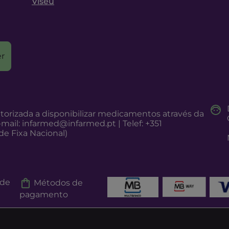
Viseu
r
torizada a disponibilizar medicamentos através da
-mail:
infarmed@infarmed.pt
| Telef: +351
e Fixa Nacional)
 de
Métodos de
pagamento