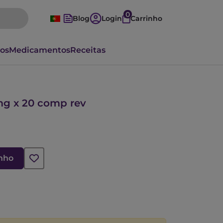
0
Blog
Login
Carrinho
vos
Medicamentos
Receitas
mg x 20 comp rev
inho