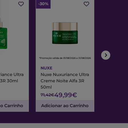
-30%
-30%
*Promoção válida de 01/08/2026 a 31/08/2026
*Promoção válida de
NUXE
NUXE
iance Ultra
Nuxe Nuxuriance Ultra
Nuxe Merve
 3R 30ml
Creme Noite Alfa 3R
Creme Exc
50ml
& Noite 7
49,99€
47
71,42€
67,95€
ao Carrinho
Adicionar ao Carrinho
Adicionar