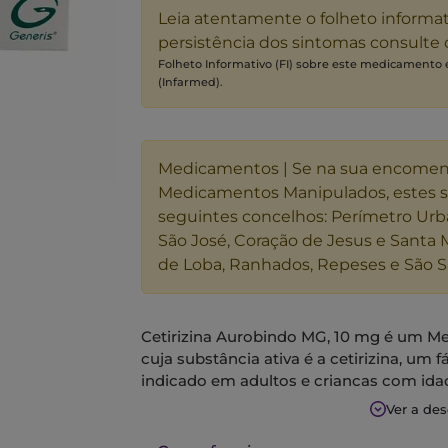
Leia atentamente o folheto informa
persistência dos sintomas consulte
Folheto Informativo (FI) sobre este medicamento
(Infarmed).
Medicamentos | Se na sua encome
Medicamentos Manipulados, estes 
seguintes concelhos: Perímetro Urb
São José, Coração de Jesus e Santa 
de Loba, Ranhados, Repeses e São S
Cetirizina Aurobindo MG, 10 mg é um M
cuja substância ativa é a cetirizina, um
indicado em adultos e crianças com idad
sintomas nasais e oculares de rinite alér
Ver a de
sintomas de urticária crónica idiopática.