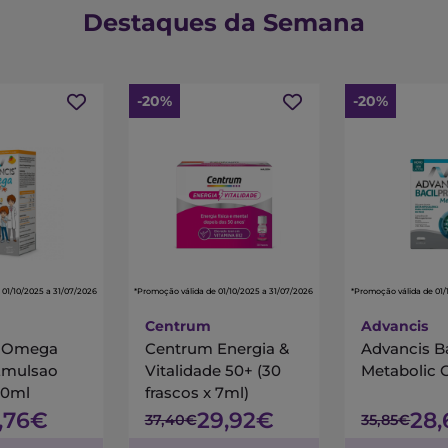
Destaques da Semana
-20%
-20%
 01/10/2025 a 31/07/2026
*Promoção válida de 01/10/2025 a 31/07/2026
*Promoção válida de 01/
Centrum
Advancis
s Omega
Centrum Energia &
Advancis B
Emulsao
Vitalidade 50+ (30
Metabolic 
00ml
frascos x 7ml)
7,76€
29,92€
28
37,40€
35,85€