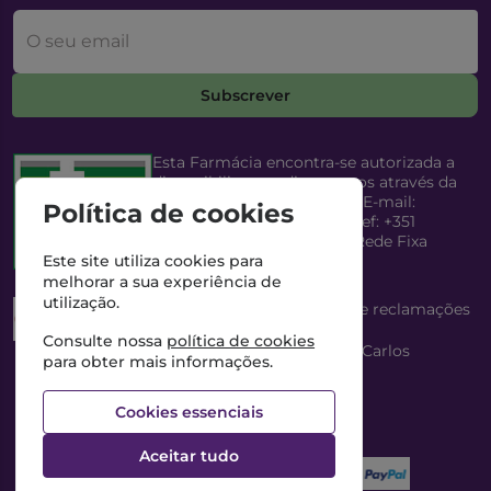
O seu email
Subscrever
Esta Farmácia encontra-se autorizada a
disponibilizar medicamentos através da
Internet, pelo Infarmed, I.P. E-mail:
Política de cookies
infarmed@infarmed.pt
| Telef: +351
217987100 (Chamada para Rede Fixa
Nacional)
Este site utiliza cookies para
melhorar a sua experiência de
utilização.
Esta Farmácia dispõe de livro de reclamações
eletrónico
Consulte nossa
política de cookies
Director Técnico e Proprietário: António Carlos
para obter mais informações.
Saraiva Cabral Costa
NIPC: 507218906 | Farmácia Gama, Lda.
Cookies essenciais
Aceitar tudo