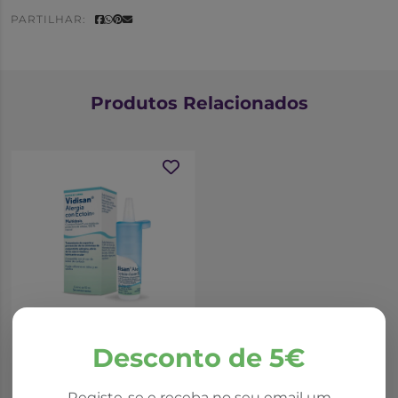
PARTILHAR:
Produtos Relacionados
Desconto de 5€
Vidisan Alergia Ectoin
Colirio 10ml
Registe-se e receba no seu email um