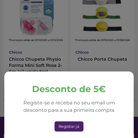
*Promoção válida de 01/10/2025 a 31/12/2026
*Promoção válida de 01/10/2025 a 31/08/2026
Chicco
Chicco
Chicco Chupeta Physio
Chicco Porta Chupeta
Forma Mini Soft Rosa 2-
6m (x2 unidades)
7,99€
3,08€
10,65€
6,15€
Desconto de 5€
Adicionar ao Carrinho
Adicionar ao Carrinho
Registe-se e receba no seu email um
desconto para a sua primeira compra.
Registar já