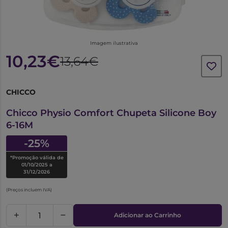
Imagem ilustrativa
10,23€
13,64€
CHICCO
6046698
Chicco Physio Comfort Chupeta Silicone Boy
6-16M
-25%
*Promoção válida de
01/10/2025 a
31/12/2026
(Preços incluem IVA)
Adicionar ao Carrinho