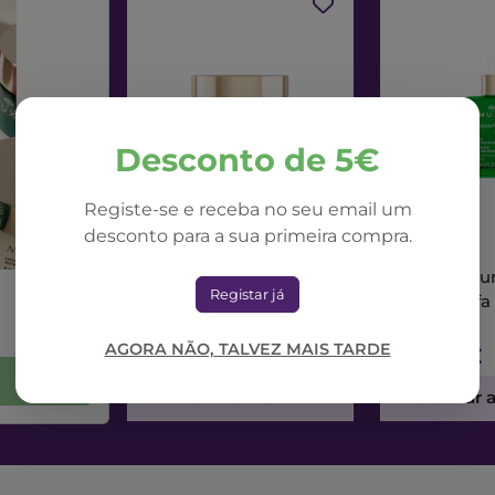
Desconto de 5€
Registe-se e receba no seu email um
desconto para a sua primeira compra.
NUXE
NUXE
Nuxe Nuxuriance Ultra
Nuxe Nuxur
Registar já
Creme Dia Alfa 3R
Sérum Alfa
50ml
AGORA NÃO, TALVEZ MAIS TARDE
71,42€
73,56€
Adicionar ao Carrinho
Adicionar 