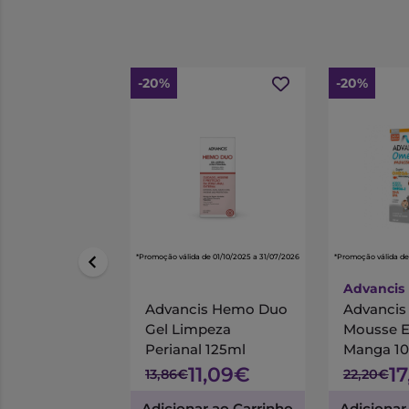
-20%
-20%
*Promoção válida de 01/10/2025 a 31/07/2026
*Promoção válida de
Advancis
Advancis Hemo Duo
Advanci
Gel Limpeza
Mousse 
Perianal 125ml
Manga 1
11,09€
1
13,86€
22,20€
Adicionar ao Carrinho
Adicionar