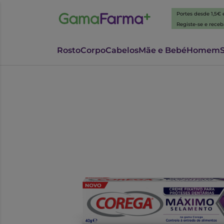
Portes desde 1,5€
Registe-se e rece
Rosto
Corpo
Cabelos
Mãe e Bebé
Homem