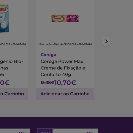
/10/2025 a 31/08/2026
*Promoção válida de 01/10/2025 a 31/08/2026
*Promoção válida de 01/
Corega
Kukident
génio Bio-
Corega Power Max
Kukident Pr
lhas
Creme de Fixação e
Barreira An
66
Conforto 40g
Creme Ades
S/Sabor 40
50€
10,70€
8,9
13,38€
12,79€
ao Carrinho
Adicionar ao Carrinho
Adicionar a