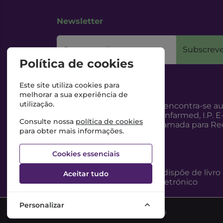
Newsletter
O seu email
Subscreve
Política de cookies
Este site utiliza cookies para
melhorar a sua experiência de
utilização.
Esta Farmácia encontra-se au
Internet, pelo Infarmed, I.P. E
Consulte nossa
política de cookies
217987100 (Chamada para Red
para obter mais informações.
Cookies essenciais
Esta Farmácia dispõe de livro
Aceitar tudo
reclamações eletrónico
Personalizar
©2026 Todos os direitos reservados