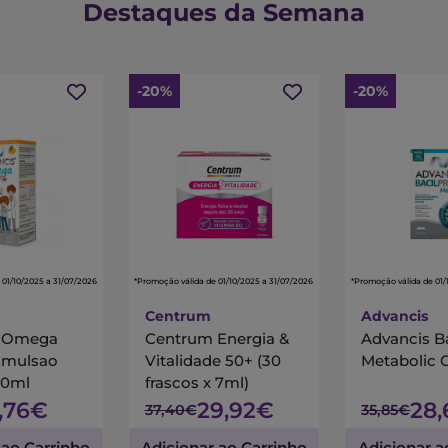
Destaques da Semana
-20%
-20%
 01/10/2025 a 31/07/2026
*Promoção válida de 01/10/2025 a 31/07/2026
*Promoção válida de 01/
Centrum
Advancis
s Omega
Centrum Energia &
Advancis B
Emulsao
Vitalidade 50+ (30
Metabolic 
00ml
frascos x 7ml)
7,76€
29,92€
28
37,40€
35,85€
 ao Carrinho
Adicionar ao Carrinho
Adicionar a