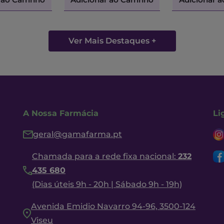
Ver Mais Destaques +
A Nossa Farmácia
Li
geral@gamafarma.pt
Chamada para a rede fixa nacional:
232
435 680
(Dias úteis 9h - 20h | Sábado 9h - 19h)
Avenida Emidio Navarro 94-96, 3500-124
Viseu