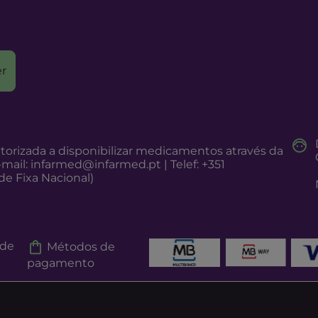
r
torizada a disponibilizar medicamentos através da
-mail:
infarmed@infarmed.pt
| Telef: +351
e Fixa Nacional)
 de
Métodos de
pagamento