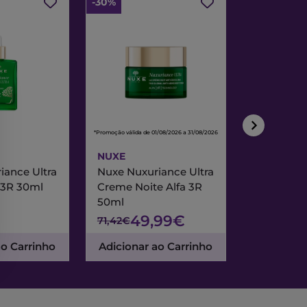
-30%
-30%
*Promoção válida de 01/08/2026 a 31/08/2026
*Promoção válida de
NUXE
NUXE
iance Ultra
Nuxe Nuxuriance Ultra
Nuxe Merve
 3R 30ml
Creme Noite Alfa 3R
Creme Exc
50ml
& Noite 7
49,99€
47
71,42€
67,95€
ao Carrinho
Adicionar ao Carrinho
Adicionar