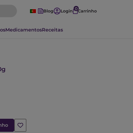
0
Blog
Login
Carrinho
vos
Medicamentos
Receitas
0g
inho