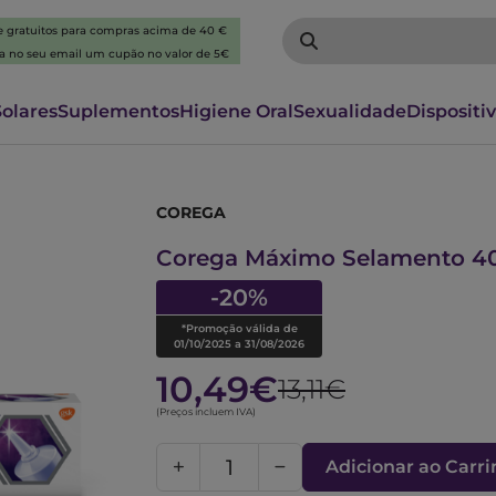
 e gratuitos para compras acima de 40 €
ba no seu email um cupão no valor de 5€
Solares
Suplementos
Higiene Oral
Sexualidade
Dispositi
COREGA
6005868
Corega Máximo Selamento 4
-20%
*Promoção válida de
01/10/2025 a 31/08/2026
10,49€
13,11€
(Preços incluem IVA)
Adicionar ao Carr