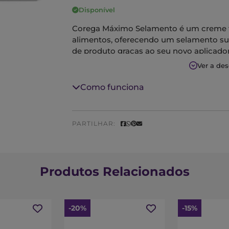
Disponível
Corega Máximo Selamento é um creme fix
alimentos, oferecendo um selamento supe
de produto graças ao seu novo aplicador
gama Corega
Ver a de
Como funciona
PARTILHAR:
Produtos Relacionados
-20%
-15%