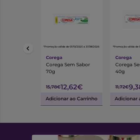
*Promoção válida de 01/10/2025 a 31/08/2026
*Promoção válida de 
Corega
Corega
Corega Sem Sabor
Corega Se
70g
40g
12,62€
9,
15,78€
11,72€
Adicionar ao Carrinho
Adicionar 