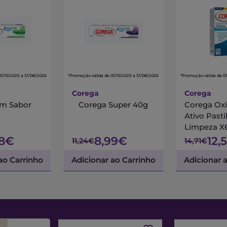
01/10/2025 a 31/08/2026
*Promoção válida de 01/10/2025 a 31/08/2026
*Promoção válida de 01
Corega
Corega
m Sabor
Corega Super 40g
Corega Oxi
Ativo Pasti
Limpeza X
38€
8,99€
12,
11,24€
14,71€
ao Carrinho
Adicionar ao Carrinho
Adicionar 