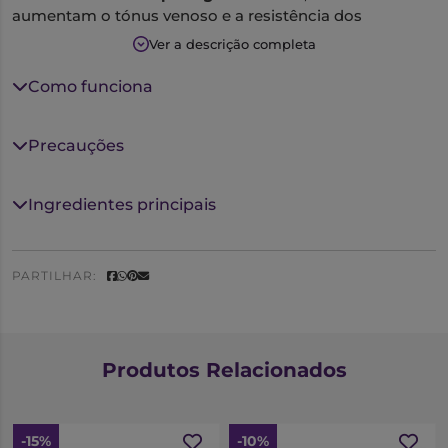
aumentam o tónus venoso e a resistência dos
capilares.
Dioflav 1000
reduz a
ocorrência de edema
e
Ver a descrição completa
tem
efeitos anti-inflamatórios
.
Como funciona
Dioflav 1000 está indicado em adultos para o
tratamento dos sinais e sintomas de insuficiência
venosa, tais como:
Precauções
• dor,
• sensação de peso,
Ingredientes principais
• pernas cansadas,
• pernas inchadas,
• cãibras noturnas,
PARTILHAR:
• edema,
• alterações tróficas.
Está também indicado para o tratamento dos
Produtos Relacionados
sintomas relacionados com a crise hemorroidária tais
como:
• dor,
-15%
-10%