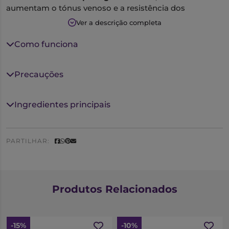
aumentam o tónus venoso e a resistência dos
capilares.
Dioflav 1000
reduz a
ocorrência de edema
e
Ver a descrição completa
tem
efeitos anti-inflamatórios
.
Como funciona
Dioflav 1000 está indicado em adultos para o
tratamento dos sinais e sintomas de insuficiência
venosa, tais como:
Precauções
• dor,
• sensação de peso,
Ingredientes principais
• pernas cansadas,
• pernas inchadas,
• cãibras noturnas,
PARTILHAR:
• edema,
• alterações tróficas.
Está também indicado para o tratamento dos
Produtos Relacionados
sintomas relacionados com a crise hemorroidária tais
como:
• dor,
-15%
-10%