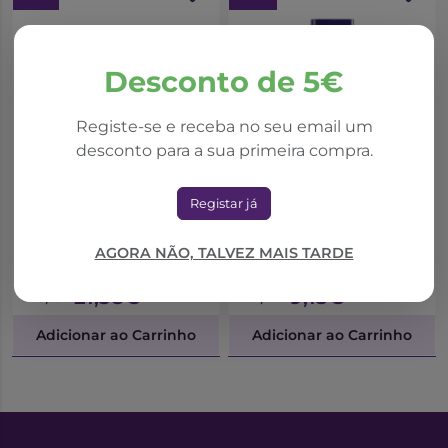
• hemorragia,
• inchaço da região anal.
Se não se sentir melhor ou se piorar após 6 semanas de
Desconto de 5€
tratamento para insuficiência venosa ou após 7 dias de
tratamento para crise hemorroidária, consulte um
Registe-se e receba no seu email um
médico.
desconto para a sua primeira compra.
*Promoção válida de 01/10/2025 a 31/08/2026
*Promoção válida de 01/10/2025 a 31/08/2026
Venopress
Arnidol
Registar já
Venopress Comp Rev X
Arnidol Spray Glacial
90
150 Ml
AGORA NÃO, TALVEZ MAIS TARDE
21,38€
9,15€
25,15€
10,17€
Adicionar ao Carrinho
Adicionar ao Carrinho