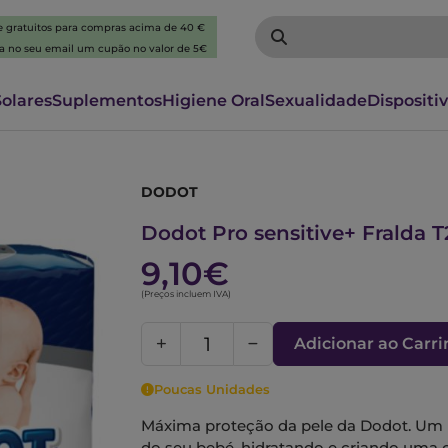
 e gratuitos para compras acima de 40 €
ba no seu email um cupão no valor de 5€
Solares
Suplementos
Higiene Oral
Sexualidade
Dispositi
DODOT
6270645
Dodot Pro sensitive+ Fralda 
9,10€
(Preços incluem IVA)
Adicionar ao Carr
Poucas Unidades
Máxima proteção da pele da Dodot. Um 
do seu bebé, hidratando e criando uma 