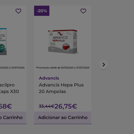
-20%
-15%
10/2025 a 31/07/2026
*Promoção válida de 01/10/2025 a 31/07/2026
*Promoção válida de 01/10/
Advancis
Centrum
acilpro
Advancis Hepa Plus
Centrum Mul
Caps X30
20 Ampolas
90 Comprimi
Revestidos
,68€
26,75€
45,
33,44€
53,45€
o Carrinho
Adicionar ao Carrinho
Adicionar ao 