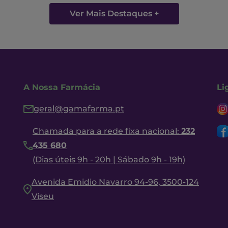
Ver Mais Destaques +
A Nossa Farmácia
Li
geral@gamafarma.pt
Chamada para a rede fixa nacional:
232
435 680
(Dias úteis 9h - 20h | Sábado 9h - 19h)
Avenida Emidio Navarro 94-96, 3500-124
Viseu