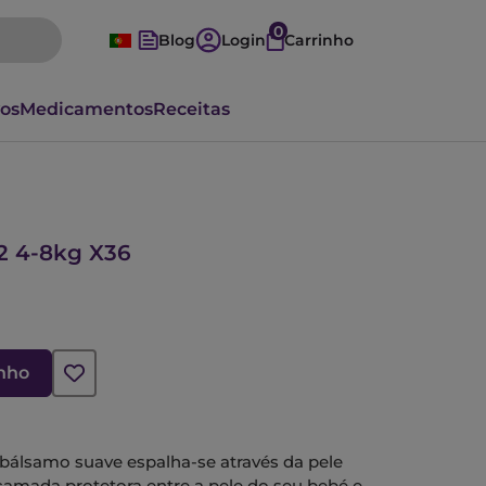
0
Blog
Login
Carrinho
vos
Medicamentos
Receitas
T2 4-8kg X36
inho
bálsamo suave espalha-se através da pele
camada protetora entre a pele do seu bebé e