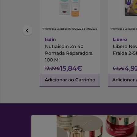
*Promoção válida de 01/10/2025 a 31/08/2026
*Promoção válida de 
Isdin
Libero
Nutraisdin Zn 40
Libero Ne
Pomada Reparadora
Fralda 2-
100 Ml
15,84€
4,9
19,80€
6,15€
Adicionar ao Carrinho
Adicionar 