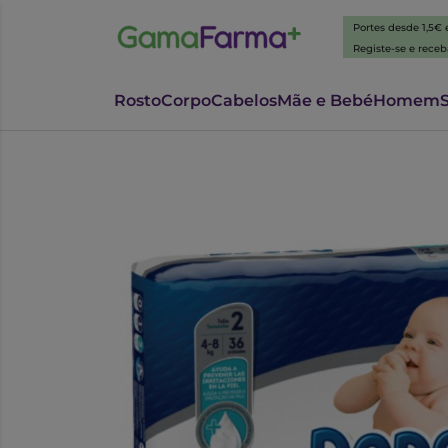
Portes desde 1,5€
Registe-se e rece
Rosto
Corpo
Cabelos
Mãe e Bebé
Homem