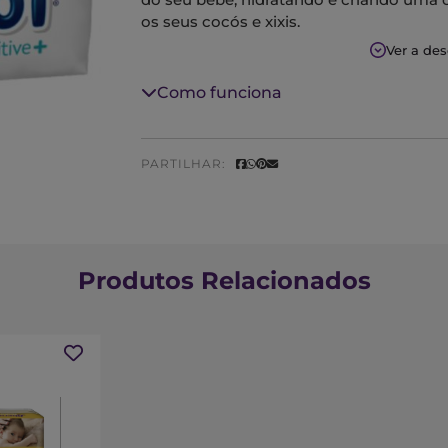
os seus cocós e xixis.
Ver a de
Contém 50% mais de loção hidratante para
comparativamente com as Dodot Sensiti
Como funciona
PARTILHAR:
Produtos Relacionados