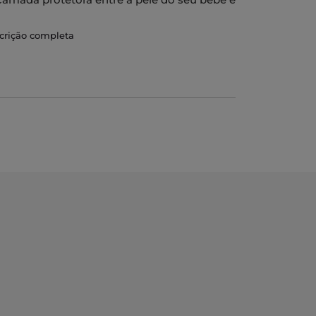
scrição completa
 prevenir as irritações da fralda,
ve.