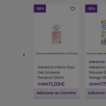
-20%
-20%
*Promoção válida de 01/10/2025 a 31/07/2026
*Promoção válida de
Advancis
Advancis Hemo Duo
Advanci
Gel Limpeza
Mousse 
Perianal 125ml
Manga 1
11,09€
1
13,86€
22,20€
Adicionar ao Carrinho
Adicionar