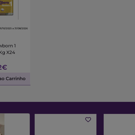
01/10/2025 a 31/08/2026
wborn 1
5Kg X24
2€
ao Carrinho