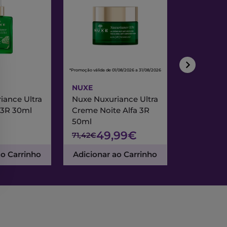
*Promoção válida de 01/08/2026 a 31/08/2026
*Promoção válida de
NUXE
NUXE
iance Ultra
Nuxe Nuxuriance Ultra
Nuxe Merve
 3R 30ml
Creme Noite Alfa 3R
Creme Exc
50ml
& Noite 7
49,99€
47
71,42€
67,95€
ao Carrinho
Adicionar ao Carrinho
Adicionar