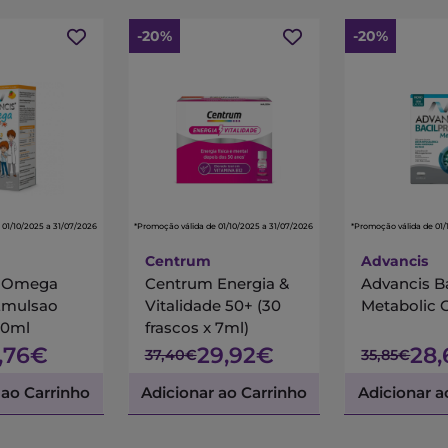
-20%
-20%
 01/10/2025 a 31/07/2026
*Promoção válida de 01/10/2025 a 31/07/2026
*Promoção válida de 01/
Centrum
Advancis
s Omega
Centrum Energia &
Advancis B
Emulsao
Vitalidade 50+ (30
Metabolic 
00ml
frascos x 7ml)
7,76€
29,92€
28
37,40€
35,85€
 ao Carrinho
Adicionar ao Carrinho
Adicionar a