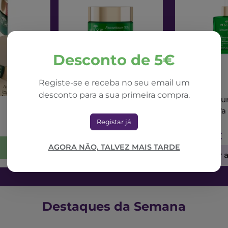
Desconto de 5€
Registe-se e receba no seu email um
NUXE
NUXE
desconto para a sua primeira compra.
Nuxe Nuxuriance Ultra
Nuxe Nuxur
Creme Dia Alfa 3R
Sérum Alfa
50ml
Registar já
71,42€
73,56€
AGORA NÃO, TALVEZ MAIS TARDE
Adicionar ao Carrinho
Adicionar 
Destaques da Semana