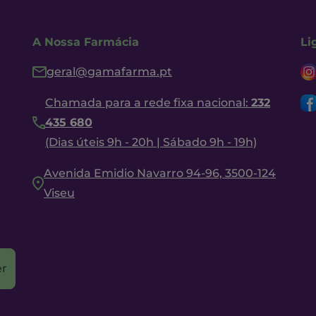
A Nossa Farmácia
Li
geral@gamafarma.pt
Chamada para a rede fixa nacional:
232
435 680
(Dias úteis 9h - 20h | Sábado 9h - 19h)
Avenida Emidio Navarro 94-96, 3500-124
Viseu
r