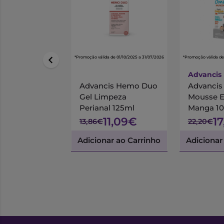
*Promoção válida de 01/10/2025 a 31/07/2026
*Promoção válida de
Advancis
Advancis Hemo Duo
Advanci
Gel Limpeza
Mousse 
Perianal 125ml
Manga 1
11,09€
1
13,86€
22,20€
Adicionar ao Carrinho
Adicionar