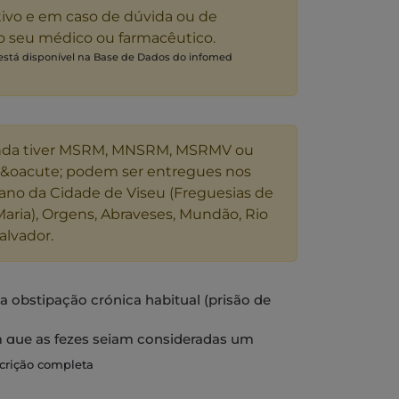
tivo e em caso de dúvida ou de
 o seu médico ou farmacêutico.
 está disponível na Base de Dados do infomed
nda tiver MSRM, MNSRM, MSRMV ou
s&oacute; podem ser entregues nos
ano da Cidade de Viseu (Freguesias de
Maria), Orgens, Abraveses, Mundão, Rio
alvador.
 obstipação crónica habitual (prisão de
 que as fezes sejam consideradas um
al, abcessos anais, úlceras solitárias e no
scrição completa