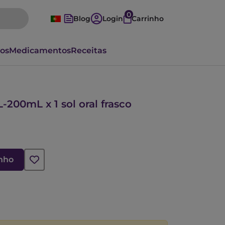
0
Blog
Login
Carrinho
vos
Medicamentos
Receitas
00mL x 1 sol oral frasco
inho