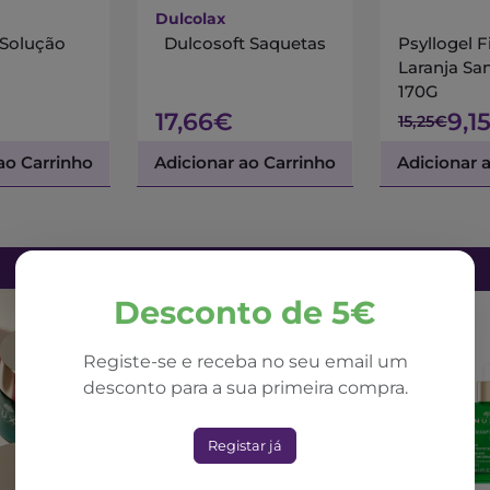
Dulcolax
 Solução
Dulcosoft Saquetas
Psyllogel F
Laranja Sa
170G
17,66€
9,1
15,25€
ao Carrinho
Adicionar ao Carrinho
Adicionar 
Desconto de 5€
Registe-se e receba no seu email um
desconto para a sua primeira compra.
Registar já