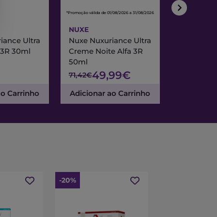
*Promoção válida de 01/08/2026 a 31/08/2026
*Promoção válida de
NUXE
NUXE
iance Ultra
Nuxe Nuxuriance Ultra
Nuxe Merve
 3R 30ml
Creme Noite Alfa 3R
Creme Exc
50ml
& Noite 7
49,99€
47
71,42€
67,95€
ao Carrinho
Adicionar ao Carrinho
Adicionar
-20%
-15%