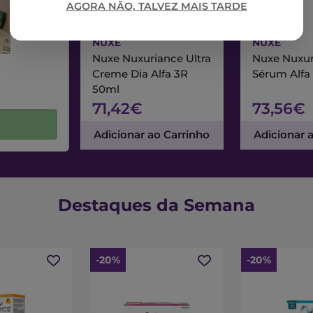
AGORA NÃO, TALVEZ MAIS TARDE
NUXE
NUXE
Nuxe Nuxuriance Ultra
Nuxe Nuxur
Creme Dia Alfa 3R
Sérum Alfa
50ml
71,42€
73,56€
Adicionar ao Carrinho
Adicionar 
Destaques da Semana
-20%
-20%