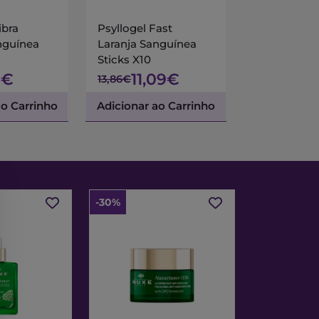
ibra
Psyllogel Fast
nguínea
Laranja Sanguínea
Sticks X10
5€
11,09€
13,86€
ao Carrinho
Adicionar ao Carrinho
-30%
-30%