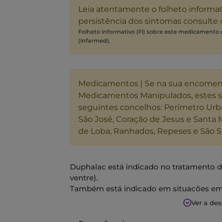
Leia atentamente o folheto informa
persistência dos sintomas consulte
Folheto Informativo (FI) sobre este medicamento
(Infarmed).
Medicamentos | Se na sua encome
Medicamentos Manipulados, estes 
seguintes concelhos: Perímetro Urb
São José, Coração de Jesus e Santa 
de Loba, Ranhados, Repeses e São S
Duphalac está indicado no tratamento da
ventre).
Também está indicado em situações em
benefício clínico (hemorróidas, fissura an
Ver a de
pós-operatório ano-retal).