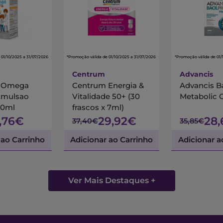
 01/10/2025 a 31/07/2026
*Promoção válida de 01/10/2025 a 31/07/2026
*Promoção válida de 01/
Centrum
Advancis
s Omega
Centrum Energia &
Advancis B
Emulsao
Vitalidade 50+ (30
Metabolic 
00ml
frascos x 7ml)
7,76€
29,92€
28
37,40€
35,85€
 ao Carrinho
Adicionar ao Carrinho
Adicionar a
Ver Mais Destaques +