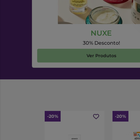
NUXE
30% Desconto!
Ver Produtos
-20%
-20%