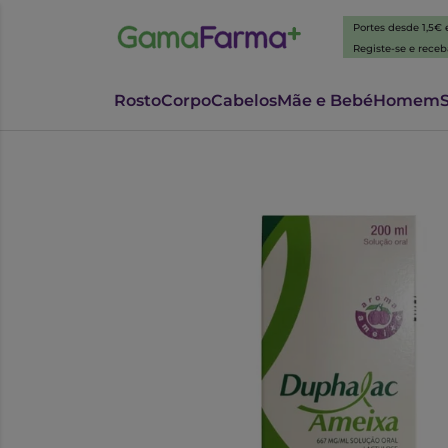
Portes desde 1,5€
Registe-se e rece
Rosto
Corpo
Cabelos
Mãe e Bebé
Homem