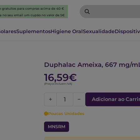
 e gratuitos para compras acima de 40 €
ba no seu email um cupão no valor de 5€
Solares
Suplementos
Higiene Oral
Sexualidade
Dispositi
5733308
Duphalac Ameixa, 667 mg/mL-2
16,59€
(Preços incluem IVA)
Adicionar ao Carr
Poucas Unidades
MNSRM