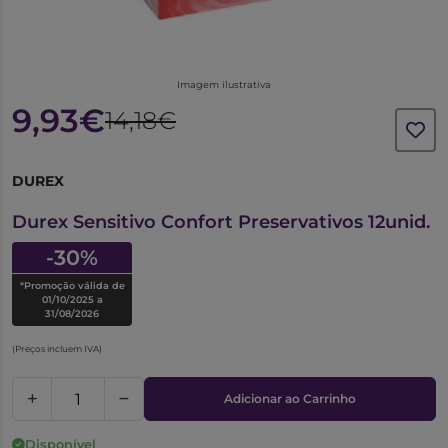
Imagem ilustrativa
9,93€
14,18€
DUREX
6770198
Durex Sensitivo Confort Preservativos 12unid.
-30%
*Promoção válida de
01/10/2025 a
31/08/2026
(Preços incluem IVA)
Adicionar ao Carrinho
Disponível