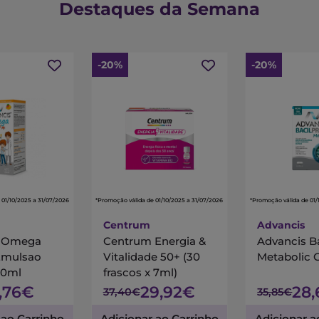
Destaques da Semana
-20%
-20%
 01/10/2025 a 31/07/2026
*Promoção válida de 01/10/2025 a 31/07/2026
*Promoção válida de 01/
Centrum
Advancis
s Omega
Centrum Energia &
Advancis B
Emulsao
Vitalidade 50+ (30
Metabolic 
00ml
frascos x 7ml)
7,76€
29,92€
28
37,40€
35,85€
 ao Carrinho
Adicionar ao Carrinho
Adicionar a