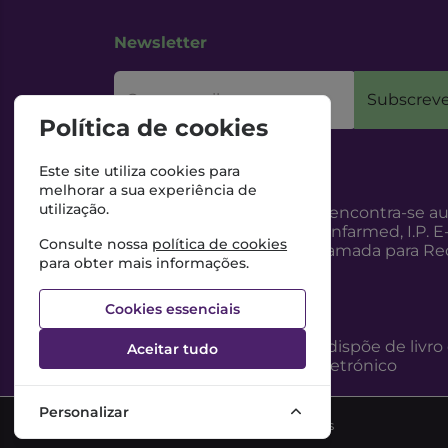
Newsletter
O seu email
Subscreve
Política de cookies
Este site utiliza cookies para
melhorar a sua experiência de
utilização.
Esta Farmácia encontra-se au
Internet, pelo Infarmed, I.P. E
Consulte nossa
política de cookies
217987100 (Chamada para Red
para obter mais informações.
Cookies essenciais
Esta Farmácia dispõe de livro
Aceitar tudo
reclamações eletrónico
Personalizar
©2026 Todos os direitos reservados