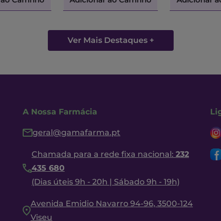
Ver Mais Destaques +
A Nossa Farmácia
Li
geral@gamafarma.pt
Chamada para a rede fixa nacional:
232
435 680
(Dias úteis 9h - 20h | Sábado 9h - 19h)
Avenida Emidio Navarro 94-96, 3500-124
Viseu