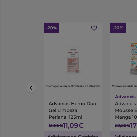
-20%
-20%
*Promoção válida de 01/10/2025 a 31/07/2026
*Promoção válida de
Advancis
Advancis Hemo Duo
Advanci
Gel Limpeza
Mousse 
Perianal 125ml
Manga 1
11,09€
1
13,86€
22,20€
Adicionar ao Carrinho
Adicionar