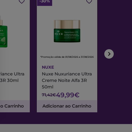
-30%
-30%
*Promoção válida de 01/08/2026 a 31/08/2026
*Promoção válida de
NUXE
NUXE
iance Ultra
Nuxe Nuxuriance Ultra
Nuxe Merve
 3R 30ml
Creme Noite Alfa 3R
Creme Exc
50ml
& Noite 7
49,99€
47
71,42€
67,95€
ao Carrinho
Adicionar ao Carrinho
Adicionar