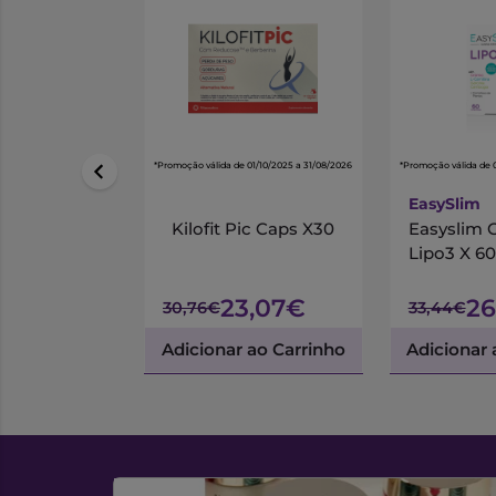
*Promoção válida de 01/10/2025 a 31/08/2026
*Promoção válida de 
EasySlim
Kilofit Pic Caps X30
Easyslim
Lipo3 X 60
23,07€
26
30,76€
33,44€
Adicionar ao Carrinho
Adicionar 