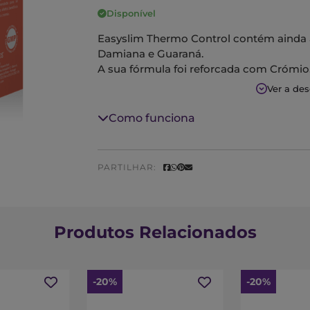
Disponível
Easyslim Thermo Control contém ainda a
Damiana e Guaraná.
A sua fórmula foi reforçada com Crómio,
normais de glicose no sangue.
Ver a de
Como funciona
PARTILHAR:
Produtos Relacionados
-20%
-20%