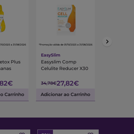
/10/2025 a 31/08/2026
*Promoção válida de 01/10/2025 a 31/08/2026
*Promoção válida de 01/
EasySlim
Arkopharm
etox Plus
Easyslim Comp
Arkofluido 
nanas
Celulite Reducer X30
GLP-1, Pó p
Suspensão
,82€
27,82€
33,
34,78€
41,68€
ao Carrinho
Adicionar ao Carrinho
Adicionar a