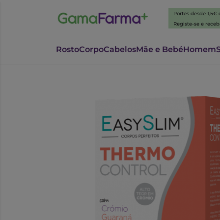
Portes desde 1,5€
Registe-se e rece
Rosto
Corpo
Cabelos
Mãe e Bebé
Homem