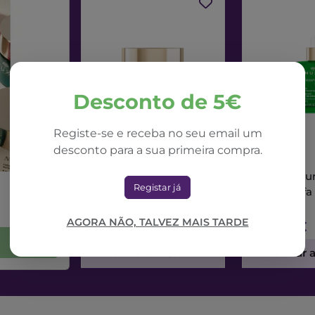
Desconto de 5€
Registe-se e receba no seu email um
desconto para a sua primeira compra.
NUXE
NUXE
Nuxe Nuxuriance Ultra
Nuxe Nuxur
Registar já
Creme Dia Alfa 3R
Sérum Alfa
50ml
AGORA NÃO, TALVEZ MAIS TARDE
71,42€
73,56€
Adicionar ao Carrinho
Adicionar 