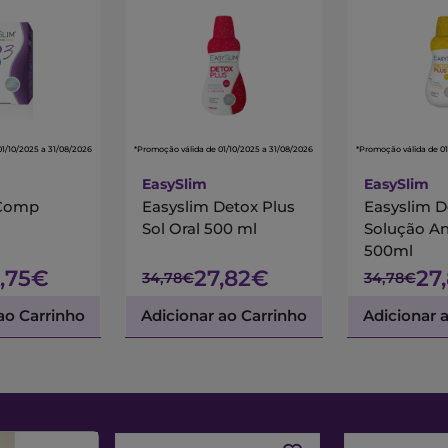
01/10/2025 a 31/08/2026
*Promoção válida de 01/10/2025 a 31/08/2026
*Promoção válida de 01
EasySlim
EasySlim
 Comp
Easyslim Detox Plus
Easyslim D
Sol Oral 500 ml
Solução A
500ml
,75€
27,82€
27
34,78€
34,78€
ao Carrinho
Adicionar ao Carrinho
Adicionar 