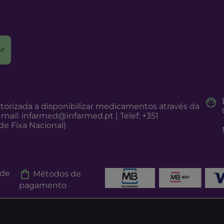
r
torizada a disponibilizar medicamentos através da
-mail:
infarmed@infarmed.pt
| Telef: +351
e Fixa Nacional)
 de
Métodos de
pagamento