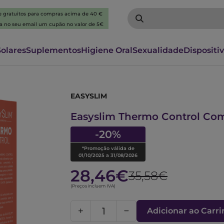
 e gratuitos para compras acima de 40 €
ba no seu email um cupão no valor de 5€
Solares
Suplementos
Higiene Oral
Sexualidade
Dispositi
EASYSLIM
6273599
Easyslim Thermo Control Co
-20%
*Promoção válida de
01/10/2025 a 31/08/2026
28,46€
35,58€
(Preços incluem IVA)
Adicionar ao Carr