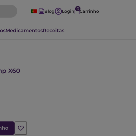
0
Blog
Login
Carrinho
vos
Medicamentos
Receitas
mp X60
inho