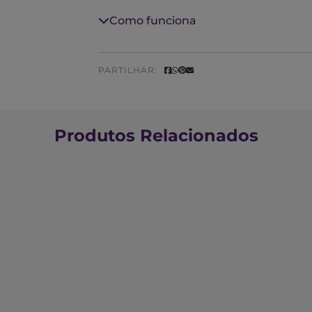
Como funciona
Aplique sobre a pele limpa e seca e ma
PARTILHAR:
Produtos Relacionados