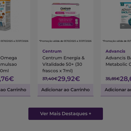
 01/10/2025 a 31/07/2026
*Promoção válida de 01/10/2025 a 31/07/2026
*Promoção válida de 01/
Centrum
Advancis
s Omega
Centrum Energia &
Advancis B
Emulsao
Vitalidade 50+ (30
Metabolic 
00ml
frascos x 7ml)
7,76€
29,92€
28
37,40€
35,85€
 ao Carrinho
Adicionar ao Carrinho
Adicionar a
Ver Mais Destaques +