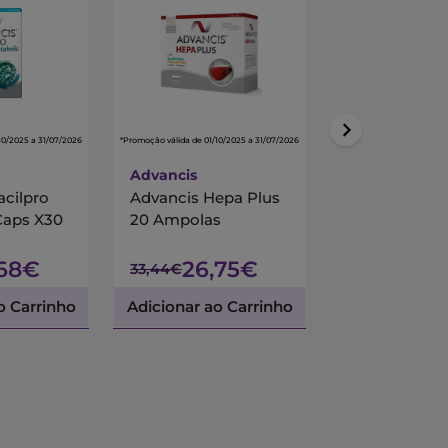
10/2025 a 31/07/2026
*Promoção válida de 01/10/2025 a 31/07/2026
*Promoção válida de 01/10/
Advancis
Centrum
acilpro
Advancis Hepa Plus
Centrum Mul
Caps X30
20 Ampolas
90 Comprimi
Revestidos
,68€
26,75€
45,
33,44€
53,45€
o Carrinho
Adicionar ao Carrinho
Adicionar ao 