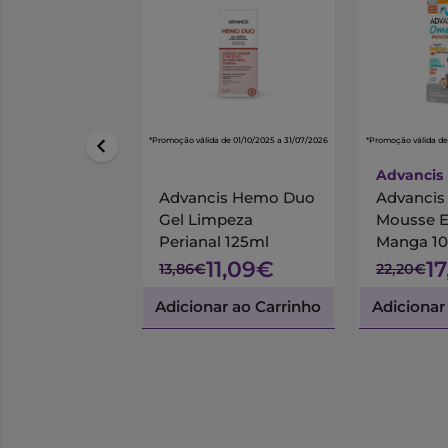
*Promoção válida de 01/10/2025 a 31/07/2026
*Promoção válida de
Advancis
Advancis Hemo Duo
Advanci
Gel Limpeza
Mousse 
Perianal 125ml
Manga 1
11,09€
1
13,86€
22,20€
Adicionar ao Carrinho
Adicionar