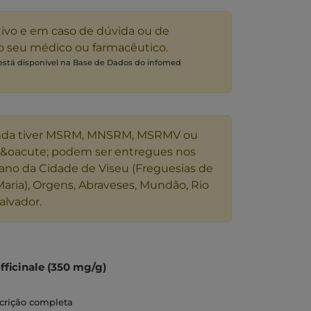
tivo e em caso de dúvida ou de
 o seu médico ou farmacêutico.
 está disponível na Base de Dados do infomed
nda tiver MSRM, MNSRM, MSRMV ou
s&oacute; podem ser entregues nos
ano da Cidade de Viseu (Freguesias de
Maria), Orgens, Abraveses, Mundão, Rio
alvador.
fficinale (350 mg/g)
 tratamento da dor, inflamação e inchaço
scrição completa
ões de entorses, contusões e ruturas.