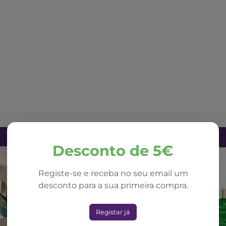
Desconto de 5€
Registe-se e receba no seu email um
desconto para a sua primeira compra.
Registar já