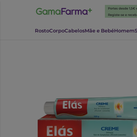
Portes desde 1,5€
Registe-se e rece
Rosto
Corpo
Cabelos
Mãe e Bebé
Homem