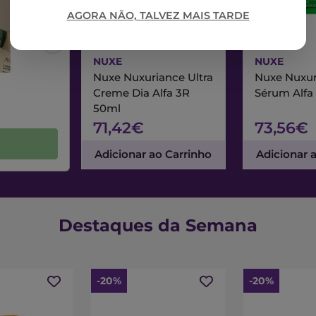
AGORA NÃO, TALVEZ MAIS TARDE
NUXE
NUXE
Nuxe Nuxuriance Ultra
Nuxe Nuxur
Creme Dia Alfa 3R
Sérum Alfa
50ml
71,42€
73,56€
Adicionar ao Carrinho
Adicionar 
Destaques da Semana
-20%
-20%