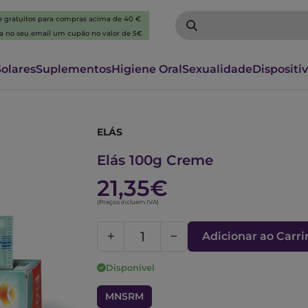
 e gratuitos para compras acima de 40 €
ba no seu email um cupão no valor de 5€
Solares
Suplementos
Higiene Oral
Sexualidade
Dispositi
ELÁS
5157268
Elás 100g Creme
21,35€
(Preços incluem IVA)
Adicionar ao Carr
Disponível
MNSRM