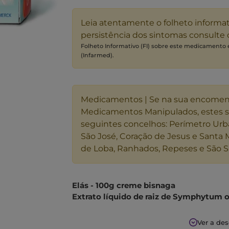
Leia atentamente o folheto informa
persistência dos sintomas consulte
Folheto Informativo (FI) sobre este medicamento
(Infarmed).
Medicamentos | Se na sua encome
Medicamentos Manipulados, estes 
seguintes concelhos: Perímetro Urb
São José, Coração de Jesus e Santa 
de Loba, Ranhados, Repeses e São S
Elás - 100g creme bisnaga
Extrato líquido de raiz de Symphytum o
Elás é um anti-inflamatório indicado no
Ver a de
dos músculos e articulações e em situaç