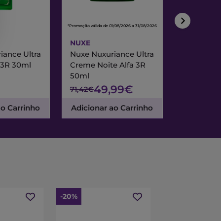
*Promoção válida de 01/08/2026 a 31/08/2026
*Promoção válida de
NUXE
NUXE
iance Ultra
Nuxe Nuxuriance Ultra
Nuxe Merve
 3R 30ml
Creme Noite Alfa 3R
Creme Exc
50ml
& Noite 7
49,99€
47
71,42€
67,95€
ao Carrinho
Adicionar ao Carrinho
Adicionar
-20%
-15%