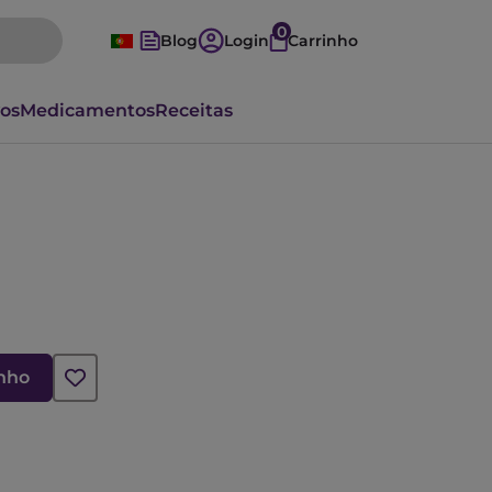
0
Blog
Login
Carrinho
vos
Medicamentos
Receitas
inho