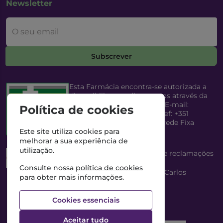
Newsletter
O seu email
Subscrever
Esta Farmácia encontra-se autorizada a
disponibilizar medicamentos através da
Internet, pelo Infarmed, I.P. E-mail:
Política de cookies
infarmed@infarmed.pt
| Telef: +351
217987100 (Chamada para Rede Fixa
Nacional)
Este site utiliza cookies para
melhorar a sua experiência de
utilização.
Esta Farmácia dispõe de livro de reclamações
eletrónico
Consulte nossa
política de cookies
Director Técnico e Proprietário: António Carlos
para obter mais informações.
Saraiva Cabral Costa
NIPC: 507218906 | Farmácia Gama, Lda.
Cookies essenciais
Aceitar tudo