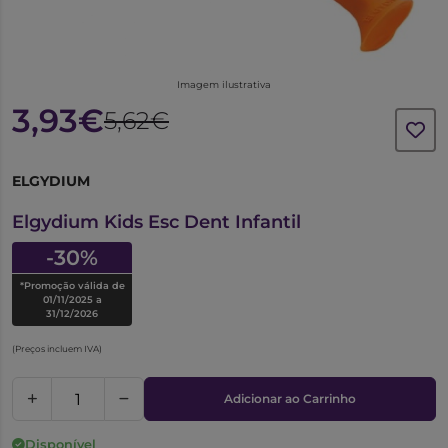
Imagem ilustrativa
3,93€
5,62€
ELGYDIUM
6112847
Elgydium Kids Esc Dent Infantil
-30%
*Promoção válida de
01/11/2025 a
31/12/2026
(Preços incluem IVA)
Adicionar ao Carrinho
Disponível