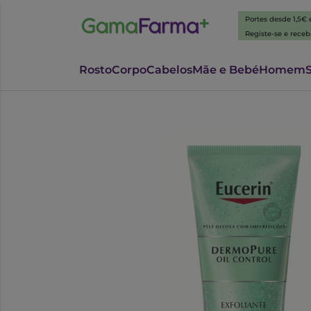
Portes desde 1,5€
Registe-se e rece
Rosto
Corpo
Cabelos
Mãe e Bebé
Homem