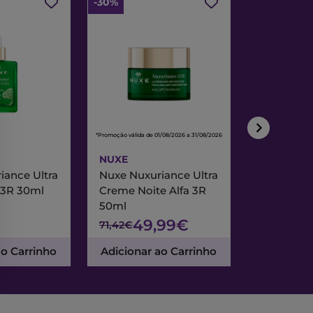
-30%
-30%
*Promoção válida de 01/08/2026 a 31/08/2026
*Promoção válida de
NUXE
NUXE
iance Ultra
Nuxe Nuxuriance Ultra
Nuxe Merve
 3R 30ml
Creme Noite Alfa 3R
Creme Exc
50ml
& Noite 7
49,99€
47
71,42€
67,95€
ao Carrinho
Adicionar ao Carrinho
Adicionar