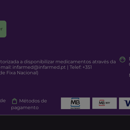
r
torizada a disponibilizar medicamentos através da
-mail:
infarmed@infarmed.pt
| Telef: +351
e Fixa Nacional)
 de
Métodos de
pagamento