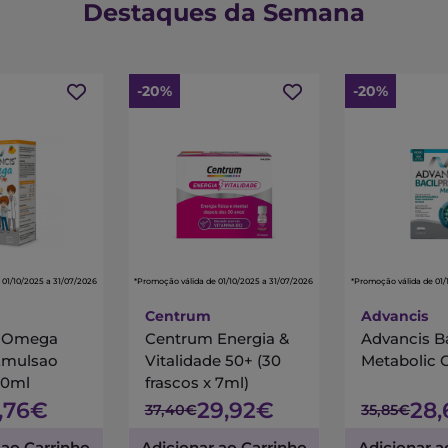
Destaques da Semana
-20%
-20%
 01/10/2025 a 31/07/2026
*Promoção válida de 01/10/2025 a 31/07/2026
*Promoção válida de 01/
Centrum
Advancis
s Omega
Centrum Energia &
Advancis B
Emulsao
Vitalidade 50+ (30
Metabolic 
00ml
frascos x 7ml)
7,76€
29,92€
28
37,40€
35,85€
 ao Carrinho
Adicionar ao Carrinho
Adicionar a