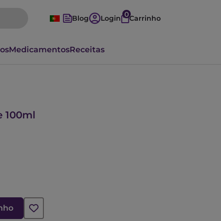
0
Blog
Login
Carrinho
vos
Medicamentos
Receitas
e 100ml
inho