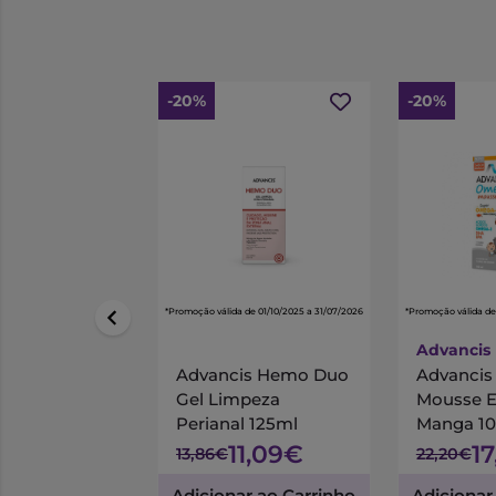
-20%
-20%
*Promoção válida de 01/10/2025 a 31/07/2026
*Promoção válida de
Advancis
Advancis Hemo Duo
Advanci
Gel Limpeza
Mousse 
Perianal 125ml
Manga 1
11,09€
1
13,86€
22,20€
Adicionar ao Carrinho
Adicionar