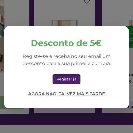
Desconto de 5€
Registe-se e receba no seu email um
desconto para a sua primeira compra.
NUXE
NUXE
Nuxe Nuxuriance Ultra
Nuxe Nuxur
Registar já
Creme Dia Alfa 3R
Sérum Alfa
50ml
AGORA NÃO, TALVEZ MAIS TARDE
71,42€
73,56€
Adicionar ao Carrinho
Adicionar 