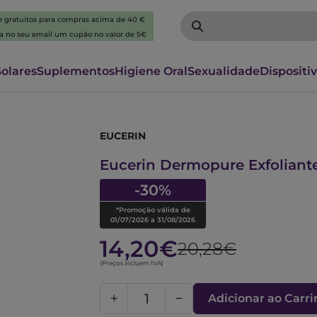
 e gratuitos para compras acima de 40 €
ba no seu email um cupão no valor de 5€
Solares
Suplementos
Higiene Oral
Sexualidade
Dispositi
EUCERIN
6007013
Eucerin Dermopure Exfoliant
-30%
*Promoção válida de
01/07/2026 a 31/08/2026
14,20€
20,28€
(Preços incluem IVA)
Adicionar ao Carr