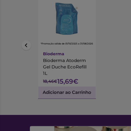
*Promoção válida de 01/10/2025 a 31/08/2026
Bioderma
Bioderma Atoderm
Gel Duche EcoRefill
1L
15,69€
18,46€
Adicionar ao Carrinho