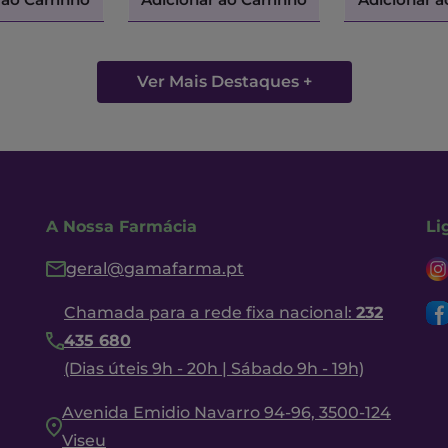
Ver Mais Destaques +
A Nossa Farmácia
Li
geral@gamafarma.pt
Chamada para a rede fixa nacional:
232
435 680
(Dias úteis 9h - 20h | Sábado 9h - 19h)
Avenida Emidio Navarro 94-96, 3500-124
Viseu