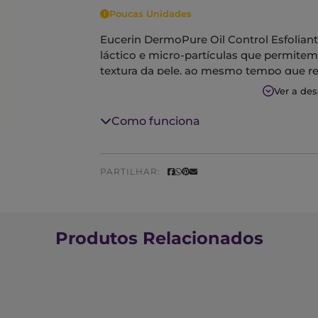
Poucas Unidades
Eucerin DermoPure Oil Control Esfolian
láctico e micro-partículas que permitem
textura da pele, ao mesmo tempo que re
Melhora a aparência geral da pele.
Ver a de
Não comedogénico.
Como funciona
PARTILHAR:
Produtos Relacionados