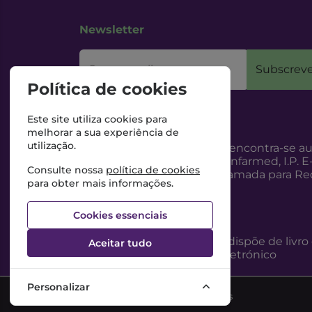
Newsletter
O seu email
Subscreve
Política de cookies
Este site utiliza cookies para
melhorar a sua experiência de
utilização.
Esta Farmácia encontra-se au
Internet, pelo Infarmed, I.P. E
Consulte nossa
política de cookies
217987100 (Chamada para Red
para obter mais informações.
Cookies essenciais
Esta Farmácia dispõe de livro
Aceitar tudo
reclamações eletrónico
Personalizar
©2026 Todos os direitos reservados