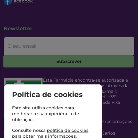
Facebook
Newsletter
O seu email
Subscrever
Esta Farmácia encontra-se autorizada a
disponibilizar medicamentos através da
Internet, pelo Infarmed, I.P. E-mail:
Política de cookies
infarmed@infarmed.pt
| Telef: +351
217987100 (Chamada para Rede Fixa
Nacional)
Este site utiliza cookies para
melhorar a sua experiência de
utilização.
Esta Farmácia dispõe de livro de reclamações
eletrónico
Consulte nossa
política de cookies
Director Técnico e Proprietário: António Carlos
para obter mais informações.