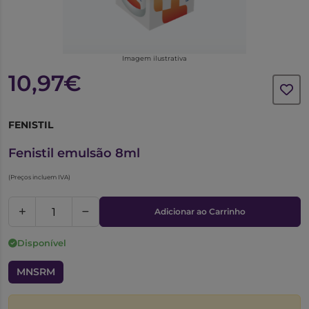
Imagem ilustrativa
10,97€
FENISTIL
3114485
Fenistil emulsão 8ml
(Preços incluem IVA)
Adicionar ao Carrinho
Disponível
MNSRM