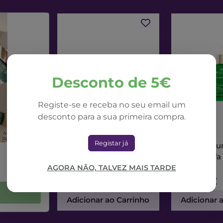
Desconto de 5€
Registe-se e receba no seu email um
desconto para a sua primeira compra.
NUXE
NUXE
Registar já
Nuxe Nuxuriance Ultra
Nuxe Nuxur
Creme Dia Alfa 3R
Sérum Alfa
50ml
AGORA NÃO, TALVEZ MAIS TARDE
71,42€
73,56€
Adicionar ao Carrinho
Adicionar 