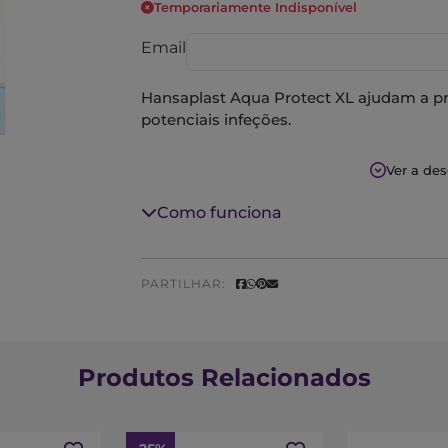
Temporariamente Indisponível
Email
Hansaplast Aqua Protect XL ajudam a pro
potenciais infeções.
Penso rápido com prata antissética, respir
Ver a de
Formato XL para uma cobertura maior. D
Como funciona
lugar.
Esterilizados e impermeáveis à água e su
PARTILHAR:
Proteção eficaz a todo o tipo de feridas.
Tamanho: 8x10cm.
Produtos Relacionados