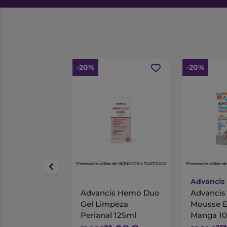
-20%
-20%
*Promoção válida de 01/10/2025 a 31/07/2026
*Promoção válida de
Advancis
Advancis Hemo Duo
Advanci
Gel Limpeza
Mousse 
Perianal 125ml
Manga 1