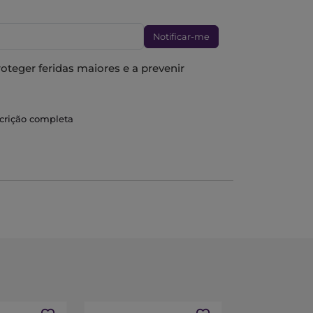
Notificar-me
teger feridas maiores e a prevenir
ável e flexível.
scrição completa
e adesividade forte para permanecer no
jidade. Previne potenciais infeções.