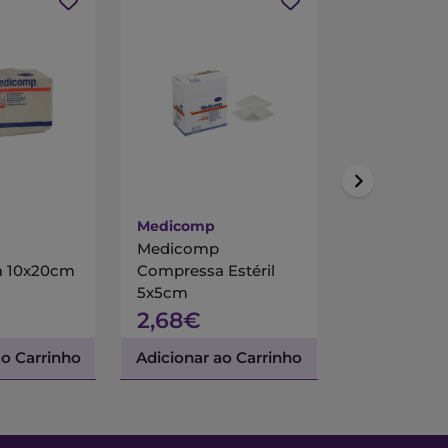
-30%
*Promoção válida de 01/
Medicomp
Hansaplast
Medicomp
Hansaplast
 10x20cm
Compressa Estéril
Elastica 4
5x5cm
2,68€
1,8
2,68€
ao Carrinho
Adicionar ao Carrinho
Adicionar a