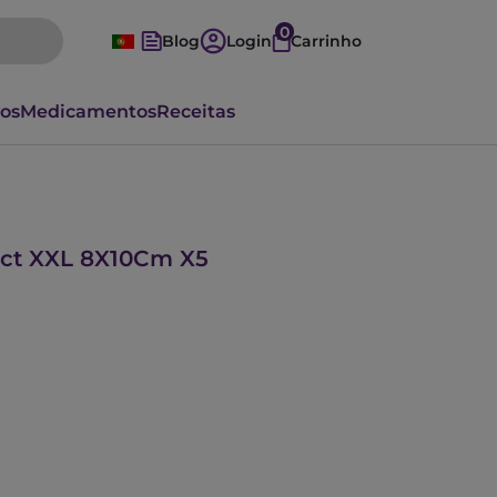
0
Blog
Login
Carrinho
vos
Medicamentos
Receitas
ect XXL 8X10Cm X5