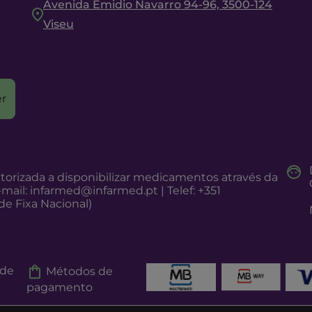
Avenida Emidio Navarro 94-96, 3500-124
Viseu
r
torizada a disponibilizar medicamentos através da
-mail:
infarmed@infarmed.pt
| Telef: +351
e Fixa Nacional)
 de
Métodos de
pagamento