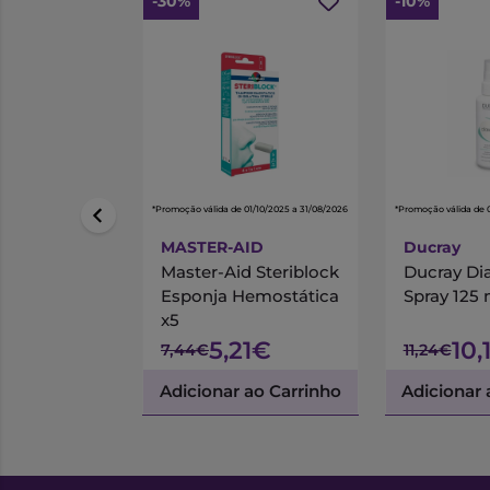
-30%
-10%
*Promoção válida de 01/10/2025 a 31/08/2026
*Promoção válida de 
MASTER-AID
Ducray
Master-Aid Steriblock
Ducray Dia
Esponja Hemostática
Spray 125
x5
5,21€
10,
7,44€
11,24€
Adicionar ao Carrinho
Adicionar 