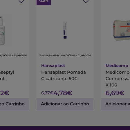
-25%
01/10/2025 a 31/08/2026
*Promoção válida de 01/10/2025 a 31/08/2026
Hansaplast
Medicomp
septyl
Hansaplast Pomada
Medicomp
 mL
Cicatrizante 50G
Compressa
X 100
12€
4,78€
6,69€
6,37€
ao Carrinho
Adicionar ao Carrinho
Adicionar 