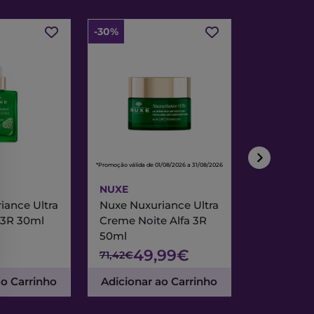
-30%
-30%
*Promoção válida de 01/08/2026 a 31/08/2026
*Promoção válida de
NUXE
NUXE
iance Ultra
Nuxe Nuxuriance Ultra
Nuxe Merve
 3R 30ml
Creme Noite Alfa 3R
Creme Exc
50ml
& Noite 7
49,99€
47
71,42€
67,95€
ao Carrinho
Adicionar ao Carrinho
Adicionar