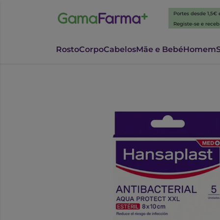
Portes desde 1,5€
Registe-se e rece
Rosto
Corpo
Cabelos
Mãe e Bebé
Homem