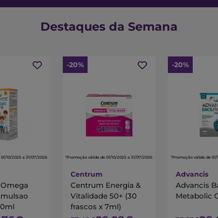
Destaques da Semana
-20%
-20%
 01/10/2025 a 31/07/2026
*Promoção válida de 01/10/2025 a 31/07/2026
*Promoção válida de 01/
Centrum
Advancis
s Omega
Centrum Energia &
Advancis B
Emulsao
Vitalidade 50+ (30
Metabolic 
00ml
frascos x 7ml)