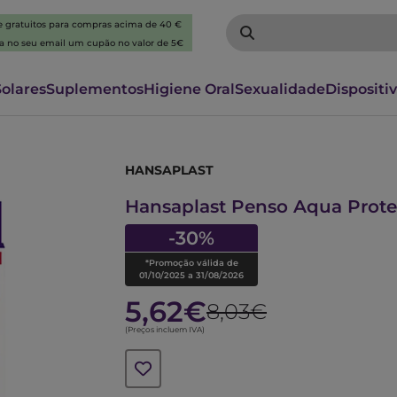
 e gratuitos para compras acima de 40 €
ba no seu email um cupão no valor de 5€
Solares
Suplementos
Higiene Oral
Sexualidade
Dispositi
HANSAPLAST
6392332
Hansaplast Penso Aqua Prot
-30%
*Promoção válida de
01/10/2025 a 31/08/2026
5,62€
8,03€
(Preços incluem IVA)