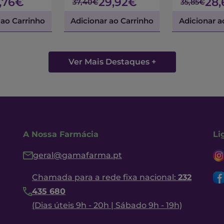
7,76€
29,92€
28
37,40€
35,85€
 ao Carrinho
Adicionar ao Carrinho
Adicionar a
Ver Mais Destaques +
A Nossa Farmácia
Li
geral@gamafarma.pt
Chamada para a rede fixa nacional:
232
435 680
(Dias úteis 9h - 20h | Sábado 9h - 19h)