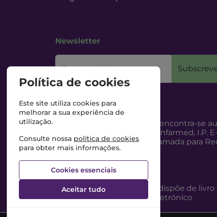
Newsletter
O seu email
Subscreve
Política de cookies
Este site utiliza cookies para
melhorar a sua experiência de
utilização.
Esta Farmácia encontra-se au
Internet, pelo Infarmed, I.P. E
Consulte nossa
política de cookies
217987100 (Chamada para Red
para obter mais informações.
Cookies essenciais
Esta Farmácia dispõe de livro
Aceitar tudo
reclamações eletrónico