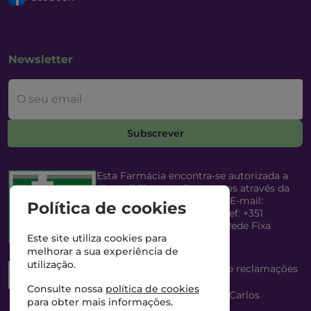
Newsletter
O seu email
Subscrever
Esta Farmácia encontra-se autorizada a
disponibilizar medicamentos através da
Internet, pelo Infarmed, I.P. E-mail:
Política de cookies
infarmed@infarmed.pt
| Telef: +351
217987100 (Chamada para Rede Fixa
Nacional)
Este site utiliza cookies para
melhorar a sua experiência de
utilização.
Esta Farmácia dispõe de livro de reclamações
eletrónico
Consulte nossa
política de cookies
Director Técnico e Proprietário: António Carlos
para obter mais informações.
Saraiva Cabral Costa