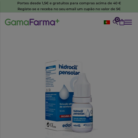
Portes desde 1,5€ e gratuitos para compras acima de 40 €
Registe-se e receba no seu email um cupão no valor de 5€
0