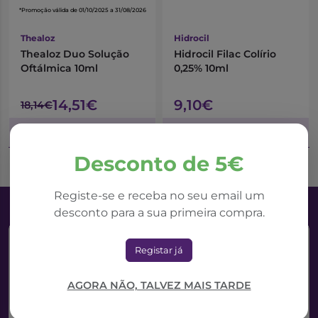
*Promoção válida de 01/10/2025 a 31/08/2026
Thealoz
Hidrocil
Thealoz Duo Solução
Hidrocil Filac Colírio
Oftálmica 10ml
0,25% 10ml
14,51€
9,10€
18,14€
Adicionar ao Carrinho
Adicionar ao Carrinho
Desconto de 5€
Registe-se e receba no seu email um
desconto para a sua primeira compra.
Registar já
AGORA NÃO, TALVEZ MAIS TARDE