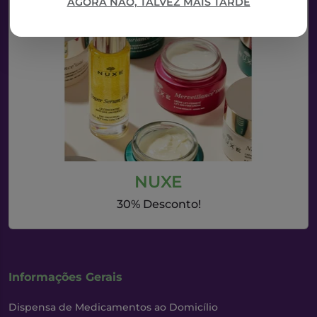
AGORA NÃO, TALVEZ MAIS TARDE
NUXE
30% Desconto!
Informações Gerais
Dispensa de Medicamentos ao Domicílio