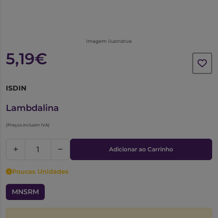
Imagem ilustrativa
5,19€
ISDIN
5095369
Lambdalina
(Preços incluem IVA)
Adicionar ao Carrinho
Poucas Unidades
MNSRM