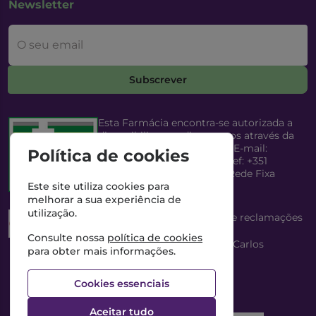
Newsletter
O seu email
Subscrever
Esta Farmácia encontra-se autorizada a
disponibilizar medicamentos através da
Internet, pelo Infarmed, I.P. E-mail:
Política de cookies
infarmed@infarmed.pt
| Telef: +351
217987100 (Chamada para Rede Fixa
Nacional)
Este site utiliza cookies para
melhorar a sua experiência de
utilização.
Esta Farmácia dispõe de livro de reclamações
eletrónico
Consulte nossa
política de cookies
Director Técnico e Proprietário: António Carlos
para obter mais informações.
Saraiva Cabral Costa
NIPC: 507218906 | Farmácia Gama, Lda.
Cookies essenciais
Aceitar tudo