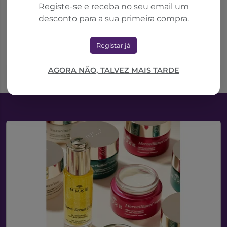
Registe-se e receba no seu email um
150ml
Pomada Cuidado
desconto para a sua primeira compra.
Intensivo 30G
9,20€
6,60€
11,50€
7,76€
Registar já
Adicionar ao Carrinho
Adicionar ao Carrinho
AGORA NÃO, TALVEZ MAIS TARDE