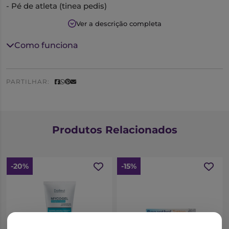
- Pé de atleta (tinea pedis)
Ver a descrição completa
- Tinea crural ou da virilha (tinea cruris)
- Tinea do corpo (tinea corporis)
Como funciona
- Infeção da pele provocada por uma levedura
designada pitiríase versicolor
PARTILHAR:
Produtos Relacionados
-20%
-15%