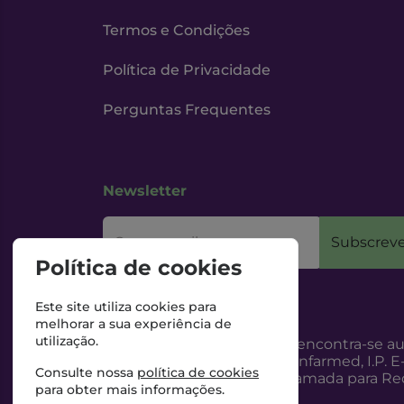
Termos e Condições
Política de Privacidade
Perguntas Frequentes
Newsletter
O seu email
Subscreve
Política de cookies
Este site utiliza cookies para
melhorar a sua experiência de
utilização.
Esta Farmácia encontra-se au
Internet, pelo Infarmed, I.P. E
Consulte nossa
política de cookies
217987100 (Chamada para Red
para obter mais informações.