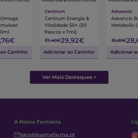
 01/10/2025 a 31/07/2026
*Promoção válida de 01/10/2025 a 31/07/2026
*Promoção válida de 01/
Centrum
Advancis
s Omega
Centrum Energia &
Advancis B
Emulsao
Vitalidade 50+ (30
Metabolic 
00ml
frascos x 7ml)
7,76€
29,92€
28
37,40€
35,85€
 ao Carrinho
Adicionar ao Carrinho
Adicionar a
Ver Mais Destaques +
A Nossa Farmácia
Li
geral@gamafarma.pt