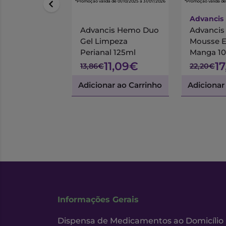
*Promoção válida de 01/10/2025 a 31/07/2026
*Promoção válida de
Advancis
Advancis Hemo Duo
Advanci
Gel Limpeza
Mousse 
Perianal 125ml
Manga 1
11,09€
1
13,86€
22,20€
Adicionar ao Carrinho
Adicionar
Informações Gerais
Dispensa de Medicamentos ao Domicílio