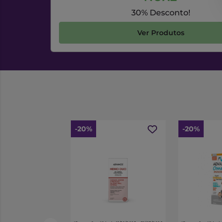
30% Desconto!
Ver Produtos
-20%
-20%