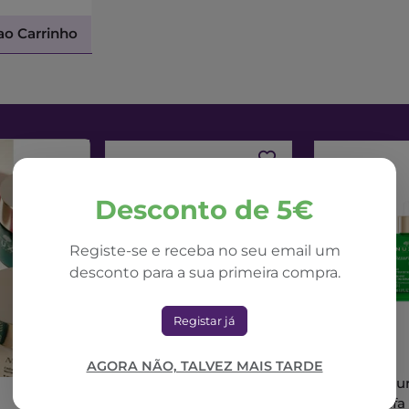
ao Carrinho
Desconto de 5€
Registe-se e receba no seu email um
desconto para a sua primeira compra.
Registar já
NUXE
NUXE
AGORA NÃO, TALVEZ MAIS TARDE
Nuxe Nuxuriance Ultra
Nuxe Nuxur
Creme Dia Alfa 3R
Sérum Alfa