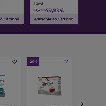
50ml
& Noite 7
49,99€
47
71,42€
67,95€
ao Carrinho
Adicionar ao Carrinho
Adicionar
-20%
-15%