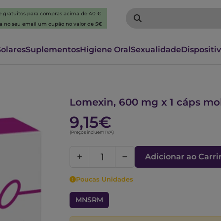
 e gratuitos para compras acima de 40 €
ba no seu email um cupão no valor de 5€
Solares
Suplementos
Higiene Oral
Sexualidade
Dispositi
5738448
Lomexin, 600 mg x 1 cáps mo
9,15€
(Preços incluem IVA)
Adicionar ao Carr
Poucas Unidades
MNSRM