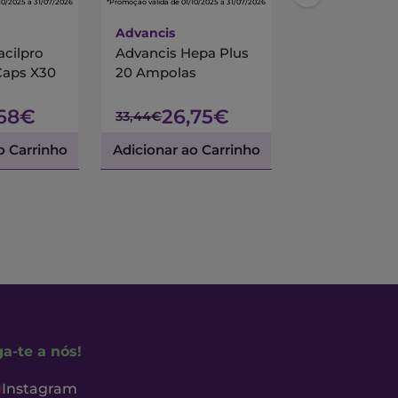
10/2025 a 31/07/2026
*Promoção válida de 01/10/2025 a 31/07/2026
*Promoção válida de 01/10/
Advancis
Centrum
acilpro
Advancis Hepa Plus
Centrum Mul
Caps X30
20 Ampolas
90 Comprimi
Revestidos
,68€
26,75€
45,
33,44€
53,45€
o Carrinho
Adicionar ao Carrinho
Adicionar ao 
ga-te a nós!
Instagram