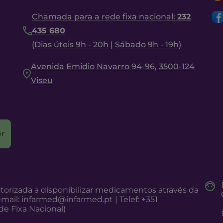
Chamada para a rede fixa nacional:
232
435 680
(Dias úteis 9h - 20h | Sábado 9h - 19h)
Avenida Emidio Navarro 94-96, 3500-124
Viseu
r
torizada a disponibilizar medicamentos através da
-mail:
infarmed@infarmed.pt
| Telef: +351
e Fixa Nacional)