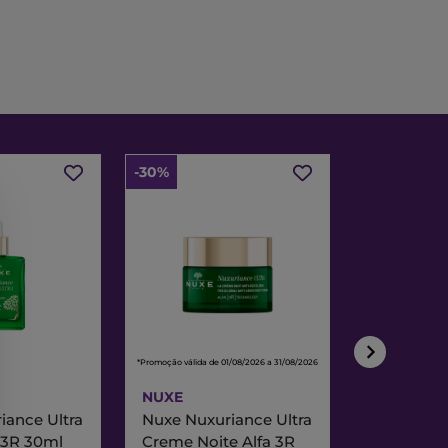
-30%
-30%
*Promoção válida de 01/08/2026 a 31/08/2026
*Promoção válida de
NUXE
NUXE
iance Ultra
Nuxe Nuxuriance Ultra
Nuxe Merve
 3R 30ml
Creme Noite Alfa 3R
Creme Exc