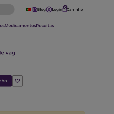
0
Blog
Login
Carrinho
vos
Medicamentos
Receitas
le vag
inho