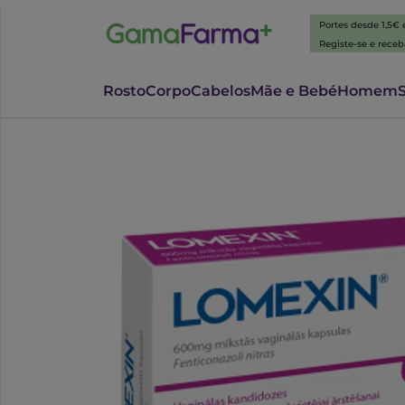
Portes desde 1,5€
Registe-se e rece
Rosto
Corpo
Cabelos
Mãe e Bebé
Homem