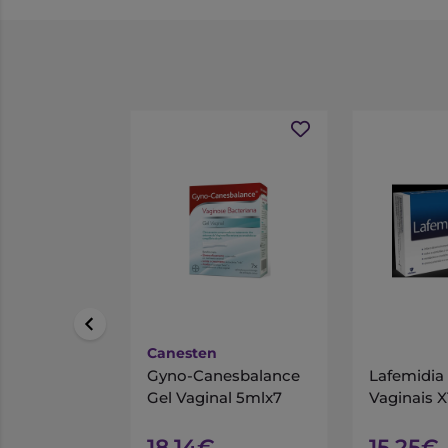
Canesten
Gyno-Canesbalance
Lafemidi
Gel Vaginal 5mlx7
Vaginais X
18,14€
15,25€