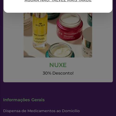
AGORA NÃO, TALVEZ MAIS TARDE
NUXE
30% Desconto!
Informações Gerais
Dispensa de Medicamentos ao Domicílio