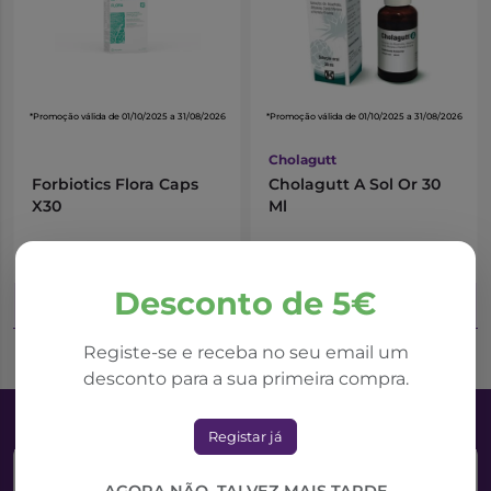
*Promoção válida de 01/10/2025 a 31/08/2026
*Promoção válida de 01/10/2025 a 31/08/2026
Cholagutt
Forbiotics Flora Caps
Cholagutt A Sol Or 30
X30
Ml
11,53€
8,23€
19,21€
10,97€
Desconto de 5€
Adicionar ao Carrinho
Adicionar ao Carrinho
Registe-se e receba no seu email um
desconto para a sua primeira compra.
Registar já