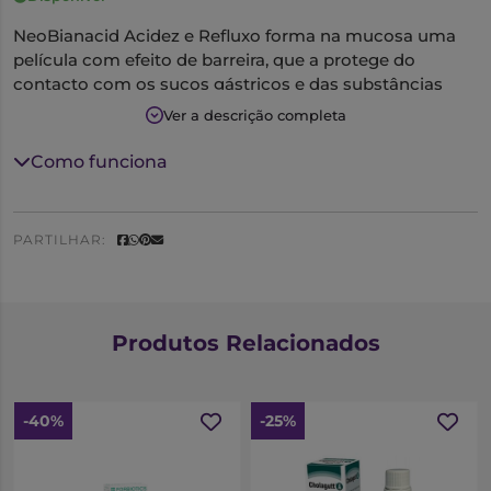
NeoBianacid Acidez e Refluxo forma na mucosa uma
película com efeito de barreira, que a protege do
contacto com os sucos gástricos e das substâncias
irritantes.
Ver a descrição completa
Pode ser utilizado como preventivo nas situações que
podem induzir irritações da mucosa (ingestão de
Como funciona
medicamentos anti-inflamatórios ou analgésicos não
esteróides, períodos de stress, mudanças de estação,
alimentação e estilos de vida incorretos).
PARTILHAR:
Biológico e de gosto agradável.
Sem glúten.
Produtos Relacionados
-40%
-25%