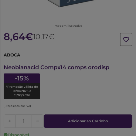
Imagem ilustrativa
8,64€
10,17€
ABOCA
6226506
Neobianacid Compx14 comps orodisp
-15%
*Promoção válida de
01/10/2025 a
31/08/2026
(Preços incluem IVA)
Adicionar ao Carrinho
Disponível