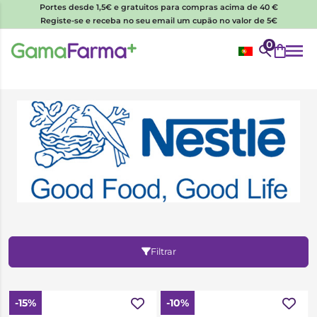
Portes desde 1,5€ e gratuitos para compras acima de 40 €
Registe-se e receba no seu email um cupão no valor de 5€
0
Filtrar
-15%
-10%