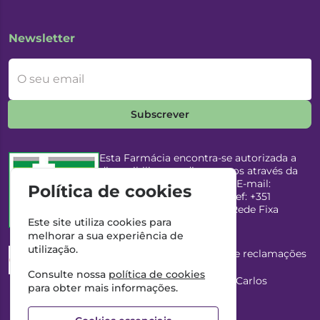
Newsletter
O seu email
Subscrever
Esta Farmácia encontra-se autorizada a
disponibilizar medicamentos através da
Internet, pelo Infarmed, I.P. E-mail:
Política de cookies
infarmed@infarmed.pt
| Telef: +351
217987100 (Chamada para Rede Fixa
Nacional)
Este site utiliza cookies para
melhorar a sua experiência de
utilização.
Esta Farmácia dispõe de livro de reclamações
eletrónico
Consulte nossa
política de cookies
Director Técnico e Proprietário: António Carlos
para obter mais informações.
Saraiva Cabral Costa
NIPC: 507218906 | Farmácia Gama, Lda.