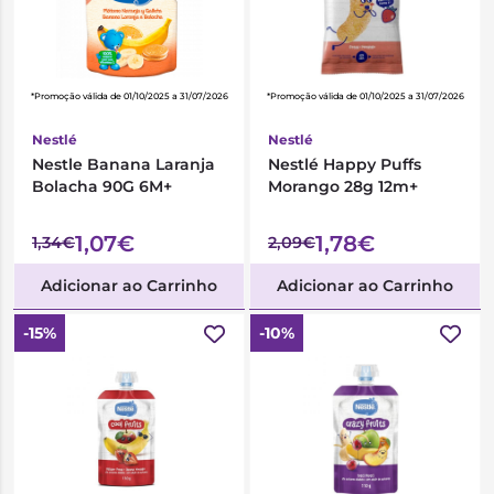
*Promoção válida de 01/10/2025 a 31/07/2026
*Promoção válida de 01/10/2025 a 31/07/2026
Nestlé
Nestlé
Nestle Banana Laranja
Nestlé Happy Puffs
Bolacha 90G 6M+
Morango 28g 12m+
1,07€
1,78€
1,34€
2,09€
Adicionar ao Carrinho
Adicionar ao Carrinho
-15%
-10%