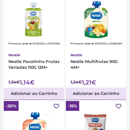
*Promoção válida de 01/10/2025 a 31/07/2026
*Promoção válida de 01/10/2025 a 31/08/2026
Nestlé
Nestlé
Nestle Pacotinho Frutas
Nestle Multifrutas 90G
Variadas 110G 12M+
4M+
1,14€
1,21€
1,34€
1,34€
Adicionar ao Carrinho
Adicionar ao Carrinho
-20%
-15%